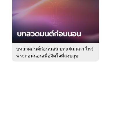
สัปดาห์
ของ
Sanook
ดูด
 WeTV
วง
บทสวดมนต์ก่อนนอน บทแผ่เมตตา ไหว้
พระก่อนนอนเพื่อจิตใจที่สงบสุข
ติดต่อโฆษณา
tencentthbd
sales@tencent.co.th
รา
ร้องเรียนเนื้อหาไม่เหมาะสม
แนะนำติชม แจ้งปัญหาการใช้งาน