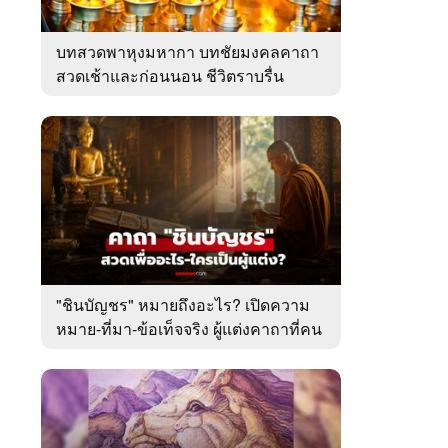
บทสวดพาหุงมหากา บทชัยมงคลคาถา
สวดเช้าและก่อนนอน ชีวิตราบรื่น
"ชินบัญชร" หมายถึงอะไร? เปิดความ
หมาย-ที่มา-ข้อเท็จจริง ผู้แต่งคาถาที่คน
ไทยคุ้นเคย