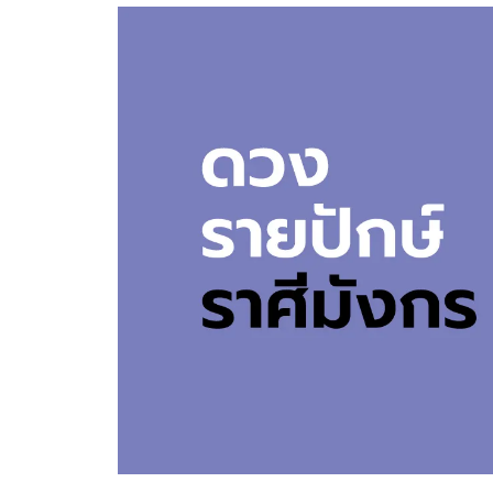
อัปเดตจีน
เช็กข่าวชัวร์
ติดตามสนุกโซเชี
ดาวน์โหลดสนุกแอปฟรี
สงวนลิขสิทธิ์ ©
2569
บริษัท อิมเมจ ฟิวเจอร์ (ประเทศไทย) จำกัด