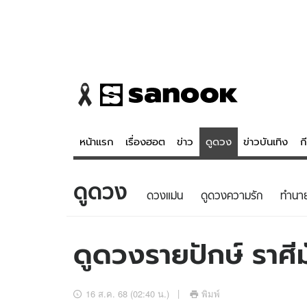
หน้าแรก
เรื่องฮอต
ข่าว
ดูดวง
ข่าวบันเทิง
ก
ดูดวง
ข่าว
ดูดวง - 
ดวงแม่น
ดูดวงความรัก
ทํานา
เรื่องฮอต
ดูดวง
ข่าว
หวยไทย
ดูดวงรายปักษ์ ราศี
ข่าวบันเทิง
สถิติหวยไท
ข่าวกีฬา
หวยลาว
16 ส.ค. 68 (02:40 น.)
พิมพ์
ข่าวเศรษฐกิจ