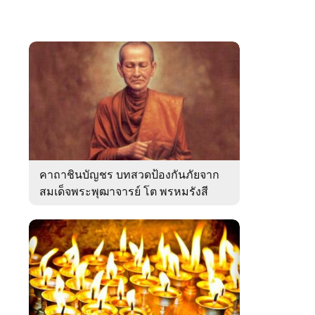
คาถาชินบัญชร บทสวดป้องกันภัยจาก
สมเด็จพระพุฒาจารย์ โต พรหมรังสี