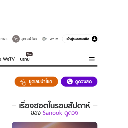
เข้าสู่ระบบสมาชิก
วจหวย
ขูดเลขนำโชค
WeTV
ve WeTV
นิยาย
รบรส
ความรู้รอบตัว
ขูดเลขนำโชค
ดูดวงสด
ฮาวทู
กูรู-รอบรู้
เรื่องฮอตในรอบสัปดาห์
เรื่อง
ของ
Sanook ดูดวง
ฮอต
ใน
รอบ