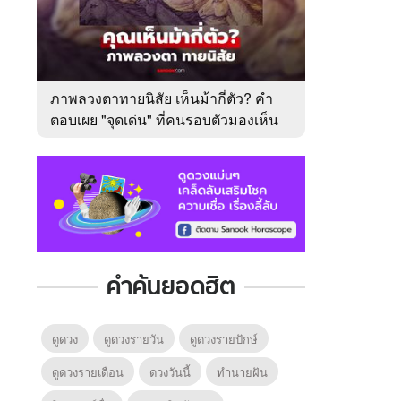
ภาพลวงตาทายนิสัย เห็นม้ากี่ตัว? คำ
ตอบเผย "จุดเด่น" ที่คนรอบตัวมองเห็น
ในตัวคุณ
คำค้นยอดฮิต
ดูดวง
ดูดวงรายวัน
ดูดวงรายปักษ์
ดูดวงรายเดือน
ดวงวันนี้
ทํานายฝัน