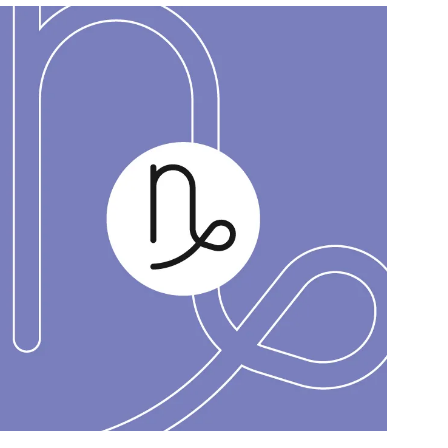
สุขภาพ
ดูทีวี
เที่ยว-กิน
WeTV
Tasteful Thailand
Exclusive
Sanook Choice
นิยาย
ยลได้ที่
ร่วมงานกับเ