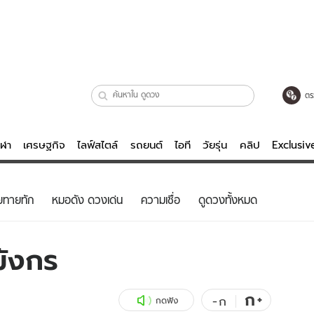
ตร
ีฬา
เศรษฐกิจ
ไลฟ์สไตล์
รถยนต์
ไอที
วัยรุ่น
คลิป
Exclusi
ตรวจหวย
ไลฟ์สไตล์
บันเทิงค
ยทายทัก
หมอดัง ดวงเด่น
ความเชื่อ
ดูดวงทั้งหมด
ผู้หญิง
หนัง-ละคร
ผู้ชาย
เพลง
มังกร
ย
วัยรุ่น
เกมส์
ไอที
คลิป
ก
+
-
ก
กดฟัง
รถยนต์
พอดแคสต์