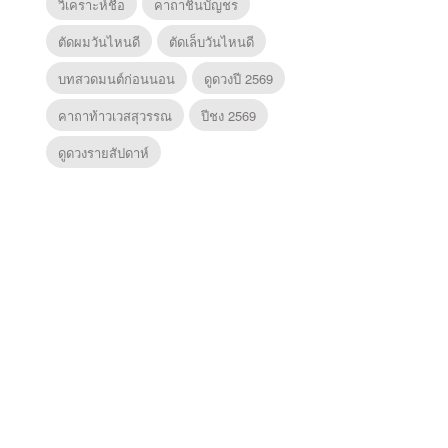
วิเคราะห์ชื่อ
คาถาชินบัญชร
ตัดผมวันไหนดี
ตัดเล็บวันไหนดี
บทสวดมนต์ก่อนนอน
ดูดวงปี 2569
คาถาท้าวเวสสุวรรณ
ปีชง 2569
ดูดวงรายสัปดาห์