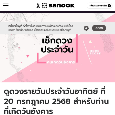
ดูดวง
เข้าสู่ระบบสมาชิก
หมวดอื่นๆ
//s.isanook.com/ho/0/ud/fxd/day/daily-
Sanook
//s.isanook.com/sr/0/images/logo-
600
60
horoscope-
new-
tuesday.jpg
sanook.png
เว็บไซต์นี้ใช้คุกกี้
เพื่อให้ท่านได้รับประสบการณ์การใช้งานที่ดีที่สุดบน เว็บไซต์
ตกลง
ของเรา โปรดศึกษาเพิ่มเติมที่
นโยบายความเป็นส่วนตัว
และ
นโยบายคุกกี้
ดูดวงรายวันประจำวันอาทิตย์ ที่
20 กรกฎาคม 2568 สำหรับท่าน
ที่เกิดวันอังคาร