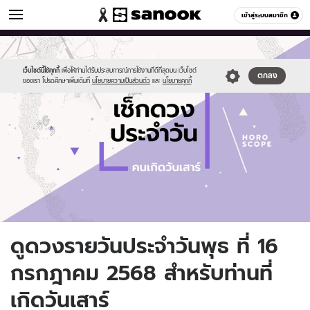
ดูดวง
เข้าสู่ระบบสมาชิก
หมวดอื่นๆ
//s.isanook.com/ho/0/ud/fxd/day/daily-
Sanook
//s.isanook.com/sr/0/images/logo-
600
60
horoscope-
new-
saturday.jpg
sanook.png
เว็บไซต์นี้ใช้คุกกี้
เพื่อให้ท่านได้รับประสบการณ์การใช้งานที่ดีที่สุดบน เว็บไซต์
ตกลง
ของเรา โปรดศึกษาเพิ่มเติมที่
นโยบายความเป็นส่วนตัว
และ
นโยบายคุกกี้
ดูดวงรายวันประจำวันพุธ ที่ 16
กรกฎาคม 2568 สำหรับท่านที่
เกิดวันเสาร์