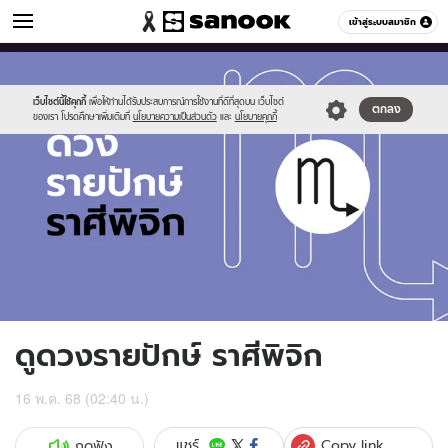
ดูดวง
เข้าสู่ระบบสมาชิก
หมวดอื่นๆ
//s.isanook.com/ho/0/ud/fxd/fortnightly/fortnightly-
Sanook
//s.isanook.com/sr/0/images/logo-
600
60
scorpio.jpg
new-
sanook.png
เว็บไซต์นี้ใช้คุกกี้
เพื่อให้ท่านได้รับประสบการณ์การใช้งานที่ดีที่สุดบน เว็บไซต์
ตกลง
ของเรา โปรดศึกษาเพิ่มเติมที่
นโยบายความเป็นส่วนตัว
และ
นโยบายคุกกี้
ดูดวงรายปักษ์ ราศีพิจิก
16 พ.ค. 68 (02:40 น.)
Copy link
แชร์
กดฟัง