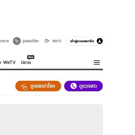
เข้าสู่ระบบสมาชิก
วจหวย
ขูดเลขนำโชค
WeTV
ve WeTV
นิยาย
รบรส
ความรู้รอบตัว
ขูดเลขนำโชค
ดูดวงสด
ฮาวทู
กูรู-รอบรู้