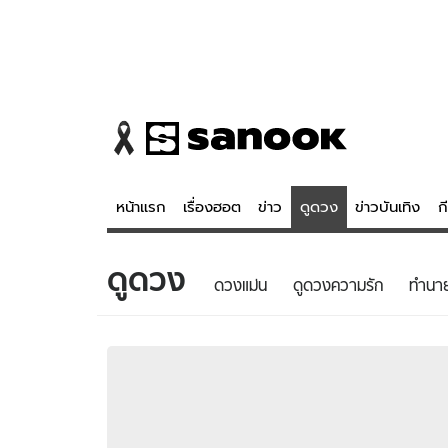
หน้าแรก
เรื่องฮอต
ข่าว
ดูดวง
ข่าวบันเทิง
ก
ดูดวง
ข่าว
ดูดวง - 
ดวงแม่น
ดูดวงความรัก
ทํานา
เรื่องฮอต
ดูดวง
ข่าว
หวยไทย
ข่าวบันเทิง
สถิติหวยไท
ข่าวกีฬา
หวยลาว
ข่าวเศรษฐกิจ