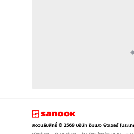
อัปเดตจีน
เช็กข่าวชัวร์
ติดตามสนุกโซเชี
ดาวน์โหลดสนุกแอปฟรี
สงวนลิขสิทธิ์ ©
2569
บริษัท อิมเมจ ฟิวเจอร์ (ประเทศไทย) จำกัด
สงวนลิขสิทธิ์ ©
2569
บริษัท อิมเมจ ฟิวเจอร์ (ประเ