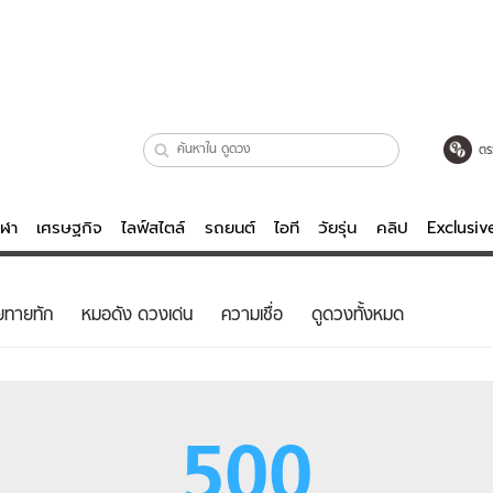
ตร
ีฬา
เศรษฐกิจ
ไลฟ์สไตล์
รถยนต์
ไอที
วัยรุ่น
คลิป
Exclusi
ตรวจหวย
ไลฟ์สไตล์
บันเทิงค
ยทายทัก
หมอดัง ดวงเด่น
ความเชื่อ
ดูดวงทั้งหมด
ผู้หญิง
หนัง-ละคร
ผู้ชาย
เพลง
ย
วัยรุ่น
เกมส์
500
ไอที
คลิป
รถยนต์
พอดแคสต์