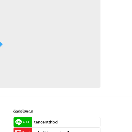
 WeTV
ติดต่อโฆษณา
tencentthbd
sales@tencent.co.th
รา
ร้องเรียนเนื้อหาไม่เหมาะสม
แนะนำติชม แจ้งปัญหาการใช้งาน
ติดต่อโฆษณา
tencentthbd
Add