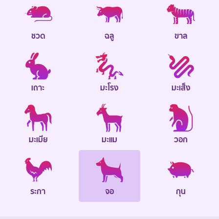
ชวด
ฉลู
ขาล
เถาะ
มะโรง
มะเส็ง
มะเมีย
มะแม
วอก
ระกา
จอ
กุน