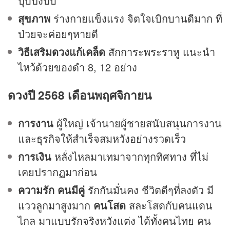
ปุ๊บปิ๊งปั๊บ
สุขภาพ
ร่างกายแข็งแรง จิตใจเบิกบานดีมาก ที่
ป่วยจะค่อยๆหายดี
วิธีเสริมดวงแก้เคล็ด
สักการะพระราหู แนะนำ
ไหว้ด้วยของดำ 8, 12 อย่าง
ดวงปี 2568 เดือนพฤศจิกายน
การงาน
ผู้ใหญ่ เจ้านายผู้ชายสนับสนุนการงาน
และธุรกิจให้สำเร็จสมหวังอย่างรวดเร็ว
การเงิน
หลั่งไหลมาเทมาจากทุกทิศทาง ที่ไม่
เคยปรากฏมาก่อน
ความรัก
คนมีคู่
รักกันมั่นคง ชีวิตดีๆที่ลงตัว มี
แววลูกมาสูงมาก
คนโสด
สละโสดกับคนแดน
ไกล มาแบบรักจริงหวังแต่ง ได้ทั้งคนไทย คน