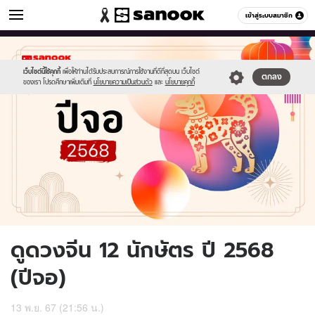
ดูดวง
เข้าสู่ระบบสมาชิก
หมวดอื่นๆ
//s.isanook.com/ho/0/ud/58/292371/1200x720_horo-
Sanook
//s.isanook.com/sr/0/images/logo-
600
60
11.jpg
new-
sanook.png
เว็บไซต์นี้ใช้คุกกี้
เพื่อให้ท่านได้รับประสบการณ์การใช้งานที่ดีที่สุดบน เว็บไซต์
ตกลง
ของเรา โปรดศึกษาเพิ่มเติมที่
นโยบายความเป็นส่วนตัว
และ
นโยบายคุกกี้
ดูดวงจีน 12 นักษัตร ปี 2568
(ปีจอ)
13 พ.ย. 67 (21:56 น.)