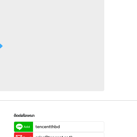
 WeTV
ติดต่อโฆษณา
tencentthbd
sales@tencent.co.th
รา
ร้องเรียนเนื้อหาไม่เหมาะสม
แนะนำติชม แจ้งปัญหาการใช้งาน
ติดต่อโฆษณา
tencentthbd
Add