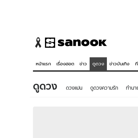
หน้าแรก
เรื่องฮอต
ข่าว
ดูดวง
ข่าวบันเทิง
ก
ดูดวง
ข่าว
ดูดวง - 
ดวงแม่น
ดูดวงความรัก
ทํานา
เรื่องฮอต
ดูดวง
ข่าว
หวยไทย
ข่าวบันเทิง
สถิติหวยไท
ข่าวกีฬา
หวยลาว
ข่าวเศรษฐกิจ