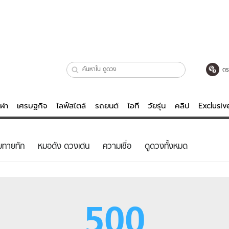
ตร
ีฬา
เศรษฐกิจ
ไลฟ์สไตล์
รถยนต์
ไอที
วัยรุ่น
คลิป
Exclusi
ตรวจหวย
ไลฟ์สไตล์
บันเทิงค
ยทายทัก
หมอดัง ดวงเด่น
ความเชื่อ
ดูดวงทั้งหมด
ผู้หญิง
หนัง-ละคร
ผู้ชาย
เพลง
ย
วัยรุ่น
เกมส์
500
ไอที
คลิป
รถยนต์
พอดแคสต์