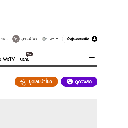
เข้าสู่ระบบสมาชิก
วจหวย
ขูดเลขนำโชค
WeTV
ve WeTV
นิยาย
รบรส
ความรู้รอบตัว
ขูดเลขนำโชค
ดูดวงสด
ฮาวทู
กูรู-รอบรู้