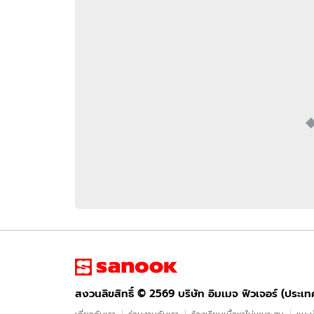
อัปเดตจีน
เช็กข่าวชัวร์
ติดตามสนุกโซเชี
ดาวน์โหลดสนุกแอปฟรี
สงวนลิขสิทธิ์ ©
2569
บริษัท อิมเมจ ฟิวเจอร์ (ประเทศไทย) จำกัด
สงวนลิขสิทธิ์ ©
2569
บริษัท อิมเมจ ฟิวเจอร์ (ประเ