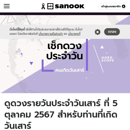
ดูดวง
เข้าสู่ระบบสมาชิก
หมวดอื่นๆ
//s.isanook.com/ho/0/ud/fxd/day/daily-
Sanook
//s.isanook.com/sr/0/images/logo-
600
60
horoscope-
new-
saturday.jpg
sanook.png
เว็บไซต์นี้ใช้คุกกี้
เพื่อให้ท่านได้รับประสบการณ์การใช้งานที่ดีที่สุดบน เว็บไซต์
ตกลง
ของเรา โปรดศึกษาเพิ่มเติมที่
นโยบายความเป็นส่วนตัว
และ
นโยบายคุกกี้
ดูดวงรายวันประจำวันเสาร์ ที่ 5
ตุลาคม 2567 สำหรับท่านที่เกิด
วันเสาร์