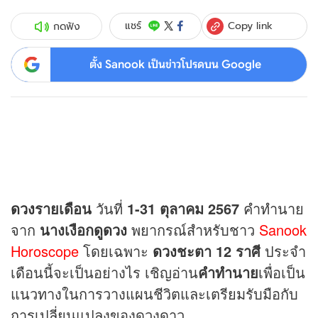
Copy link
แชร์
กดฟัง
ตั้ง Sanook เป็นข่าวโปรดบน Google
ดวง
รายเดือน
วันที่
1-31 ตุลาคม 2567
คำทำนาย
จาก
นางเงือก
ดูดวง
พยากรณ์สำหรับชาว
Sanook
Horoscope
โดยเฉพาะ
ดวง
ชะตา 12 ราศี
ประจำ
เดือนนี้จะเป็นอย่างไร เชิญอ่าน
คำทำนาย
เพื่อเป็น
แนวทางในการวางแผนชีวิตและเตรียมรับมือกับ
การเปลี่ยนแปลงของดวงดาว