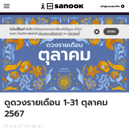
ดูดวง
เข้าสู่ระบบสมาชิก
หมวดอื่นๆ
//s.isanook.com/ho/0/ud/57/289987/month_2567.jpg
Sanook
//s.isanook.com/sr/0/images/logo-
600
60
new-
sanook.png
เว็บไซต์นี้ใช้คุกกี้
เพื่อให้ท่านได้รับประสบการณ์การใช้งานที่ดีที่สุดบน เว็บไซต์
ตกลง
ของเรา โปรดศึกษาเพิ่มเติมที่
นโยบายความเป็นส่วนตัว
และ
นโยบายคุกกี้
ดูดวงรายเดือน 1-31 ตุลาคม
2567
01 ต.ค. 67 (01:09 น.)