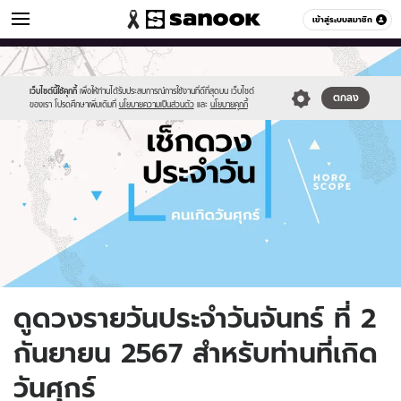
ดูดวง
เข้าสู่ระบบสมาชิก
หมวดอื่นๆ
//s.isanook.com/ho/0/ud/fxd/day/daily-
Sanook
//s.isanook.com/sr/0/images/logo-
600
60
horoscope-
new-
friday.jpg
sanook.png
เว็บไซต์นี้ใช้คุกกี้
เพื่อให้ท่านได้รับประสบการณ์การใช้งานที่ดีที่สุดบน เว็บไซต์
ตกลง
ของเรา โปรดศึกษาเพิ่มเติมที่
นโยบายความเป็นส่วนตัว
และ
นโยบายคุกกี้
ดูดวงรายวันประจำวันจันทร์ ที่ 2
กันยายน 2567 สำหรับท่านที่เกิด
วันศุกร์