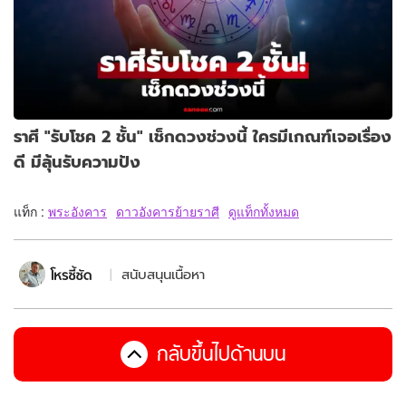
ราศี "รับโชค 2 ชั้น" เช็กดวงช่วงนี้ ใครมีเกณฑ์เจอเรื่อง
ดี มีลุ้นรับความปัง
แท็ก :
พระอังคาร
ดาวอังคารย้ายราศี
ดูแท็กทั้งหมด
สนับสนุนเนื้อหา
กลับขึ้นไปด้านบน