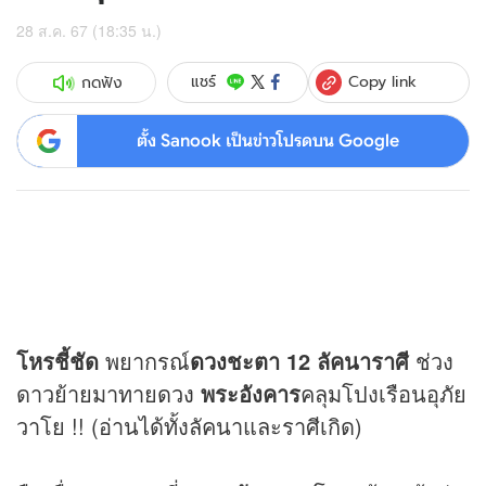
28 ส.ค. 67 (18:35 น.)
Copy link
แชร์
กดฟัง
ตั้ง Sanook เป็นข่าวโปรดบน Google
โหรชี้ชัด
พยากรณ์
ดวง
ชะตา 12 ลัคนาราศี
ช่วง
ดาวย้ายมาทาย
ดวง
พระอังคาร
คลุมโปงเรือนอุภัย
วาโย !! (อ่านได้ทั้งลัคนาและราศีเกิด)