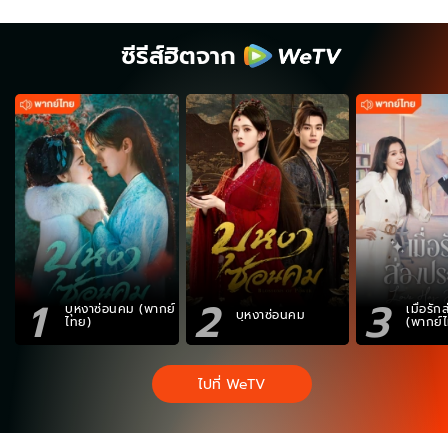
ซีรีส์ฮิตจาก
1
2
3
บุหงาซ่อนคม (พากย์
เมื่อรั
บุหงาซ่อนคม
ไทย)
(พากย์
ไปที่ WeTV