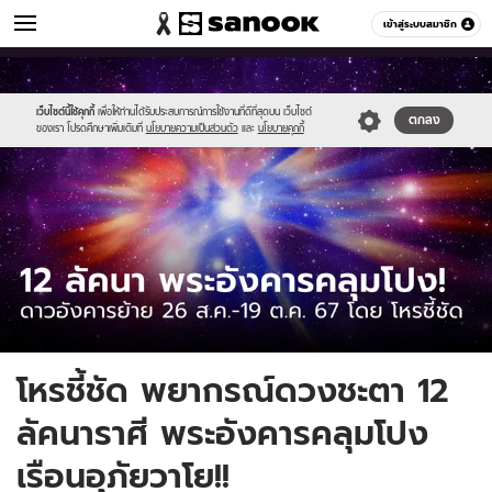
ดูดวง
เข้าสู่ระบบสมาชิก
หมวดอื่นๆ
//s.isanook.com/ho/0/ud/57/287467/0_tagline-
Sanook
//s.isanook.com/sr/0/images/logo-
600
60
template-
new-
update-
sanook.png
เว็บไซต์นี้ใช้คุกกี้
เพื่อให้ท่านได้รับประสบการณ์การใช้งานที่ดีที่สุดบน เว็บไซต์
ตกลง
ของเรา โปรดศึกษาเพิ่มเติมที่
นโยบายความเป็นส่วนตัว
และ
นโยบายคุกกี้
apr.jpg
โหรชี้ชัด พยากรณ์ดวงชะตา 12
ลัคนาราศี พระอังคารคลุมโปง
เรือนอุภัยวาโย!!