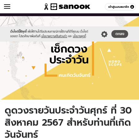
ดูดวง
เข้าสู่ระบบสมาชิก
หมวดอื่นๆ
//s.isanook.com/ho/0/ud/fxd/day/daily-
Sanook
//s.isanook.com/sr/0/images/logo-
600
60
horoscope-
new-
monday.jpg
sanook.png
เว็บไซต์นี้ใช้คุกกี้
เพื่อให้ท่านได้รับประสบการณ์การใช้งานที่ดีที่สุดบน เว็บไซต์
ตกลง
ของเรา โปรดศึกษาเพิ่มเติมที่
นโยบายความเป็นส่วนตัว
และ
นโยบายคุกกี้
ดูดวงรายวันประจำวันศุกร์ ที่ 30
สิงหาคม 2567 สำหรับท่านที่เกิด
วันจันทร์