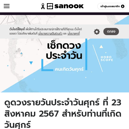
ดูดวง
เข้าสู่ระบบสมาชิก
หมวดอื่นๆ
//s.isanook.com/ho/0/ud/fxd/day/daily-
Sanook
//s.isanook.com/sr/0/images/logo-
600
60
horoscope-
new-
friday.jpg
sanook.png
เว็บไซต์นี้ใช้คุกกี้
เพื่อให้ท่านได้รับประสบการณ์การใช้งานที่ดีที่สุดบน เว็บไซต์
ตกลง
ของเรา โปรดศึกษาเพิ่มเติมที่
นโยบายความเป็นส่วนตัว
และ
นโยบายคุกกี้
ดูดวงรายวันประจำวันศุกร์ ที่ 23
สิงหาคม 2567 สำหรับท่านที่เกิด
วันศุกร์