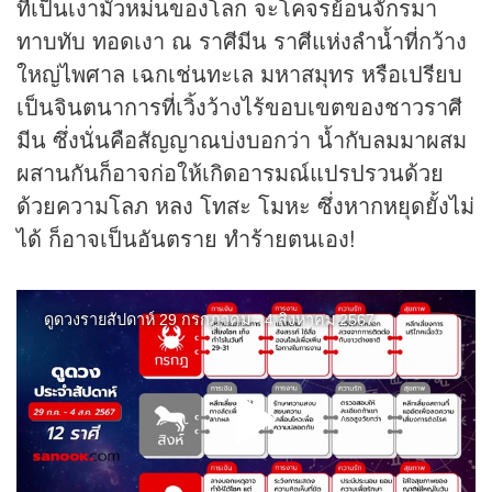
ที่เป็นเงามัวหม่นของโลก จะโคจรย้อนจักรมา
ทาบทับ ทอดเงา ณ ราศีมีน ราศีแห่งลำน้ำที่กว้าง
ใหญ่ไพศาล เฉกเช่นทะเล มหาสมุทร หรือเปรียบ
เป็นจินตนาการที่เวิ้งว้างไร้ขอบเขตของชาวราศี
มีน ซึ่งนั่นคือสัญญาณบ่งบอกว่า น้ำกับลมมาผสม
ผสานกันก็อาจก่อให้เกิดอารมณ์แปรปรวนด้วย
ด้วยความโลภ หลง โทสะ โมหะ ซึ่งหากหยุดยั้งไม่
ได้ ก็อาจเป็นอันตราย ทำร้ายตนเอง!