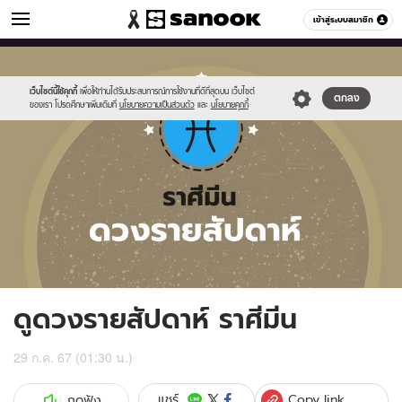
ดูดวง
เข้าสู่ระบบสมาชิก
หมวดอื่นๆ
//s.isanook.com/ho/0/ud/fxd/week/weekly-
Sanook
//s.isanook.com/sr/0/images/logo-
600
60
horoscope-
new-
pisces_zodia.jpg
sanook.png
เว็บไซต์นี้ใช้คุกกี้
เพื่อให้ท่านได้รับประสบการณ์การใช้งานที่ดีที่สุดบน เว็บไซต์
ตกลง
ของเรา โปรดศึกษาเพิ่มเติมที่
นโยบายความเป็นส่วนตัว
และ
นโยบายคุกกี้
ดูดวงรายสัปดาห์ ราศีมีน
29 ก.ค. 67 (01:30 น.)
Copy link
แชร์
กดฟัง