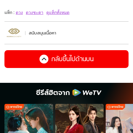
แท็ก :
ดวง
ดวงชะตา
ดูแท็กทั้งหมด
สนับสนุนเนื้อหา
กลับขึ้นไปด้านบน
ซีรีส์ฮิตจาก