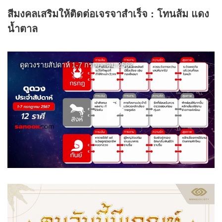
สีมงคลเสริมให้ติดต่อเจรจาสำเร็จ : โทนส้ม แดง
น้ำตาล