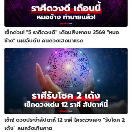
เช็กด่วน! "5 ราศีดวงดี" เดือนสิงหาคม 2569 "หมอ
ช้าง" เผยอันดับ คนดวงเฮงมาแรง
เช็ก! ดวงประจำสัปดาห์ 12 ราศี ใครดวงเฮง "รับโชค 2
เด้ง" สมหวังเกินคาด