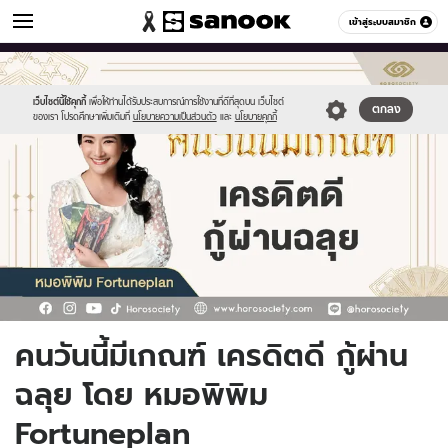
ดูดวง
เข้าสู่ระบบสมาชิก
หมวดอื่นๆ
//s.isanook.com/ho/0/ud/56/283487/0_tagline-
Sanook
//s.isanook.com/sr/0/images/logo-
600
60
template-
new-
update-
sanook.png
เว็บไซต์นี้ใช้คุกกี้
เพื่อให้ท่านได้รับประสบการณ์การใช้งานที่ดีที่สุดบน เว็บไซต์
ตกลง
ของเรา โปรดศึกษาเพิ่มเติมที่
นโยบายความเป็นส่วนตัว
และ
นโยบายคุกกี้
apr.jpg
คนวันนี้มีเกณฑ์ เครดิตดี กู้ผ่าน
ฉลุย โดย หมอพิพิม
Fortuneplan