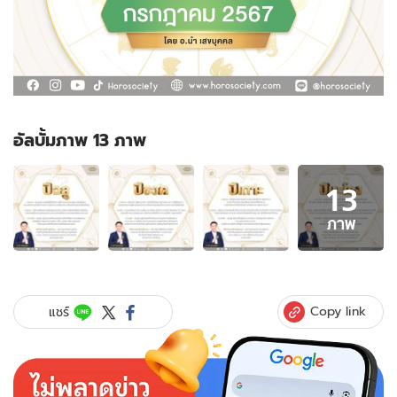
อัลบั้มภาพ 13 ภาพ
อัลบั้ม
13
ภาพ
13
ภาพ
ภาพ
ของ
ดวง
ราย
เดือน
Copy link
แชร์
กรกฎาคม
ของ
ชาว
12