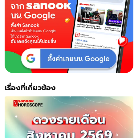
นักษัตร
โดย
อ.นำ
เสข
บุคคล
เรื่องที่เกี่ยวข้อง