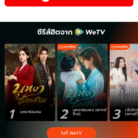
ซีรีส์ฮิตจาก
1
2
3
บุหงาซ่อนคม (พากย์
เมื่อรั
บุหงาซ่อนคม
ไทย)
(พากย์
ไปที่ WeTV