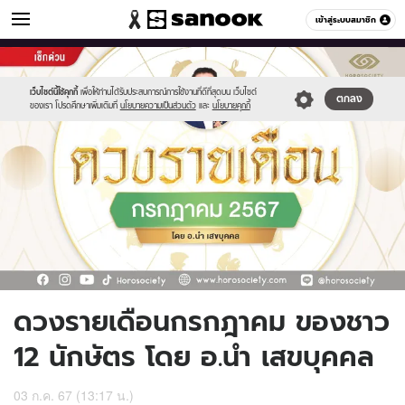
ดูดวง
เข้าสู่ระบบสมาชิก
หมวดอื่นๆ
//s.isanook.com/ho/0/ud/56/283347/0_tagline-
Sanook
//s.isanook.com/sr/0/images/logo-
600
60
template-
new-
update-
sanook.png
เว็บไซต์นี้ใช้คุกกี้
เพื่อให้ท่านได้รับประสบการณ์การใช้งานที่ดีที่สุดบน เว็บไซต์
ตกลง
ของเรา โปรดศึกษาเพิ่มเติมที่
นโยบายความเป็นส่วนตัว
และ
นโยบายคุกกี้
apr.jpg
ดวงรายเดือนกรกฎาคม ของชาว
12 นักษัตร โดย อ.นำ เสขบุคคล
03 ก.ค. 67 (13:17 น.)