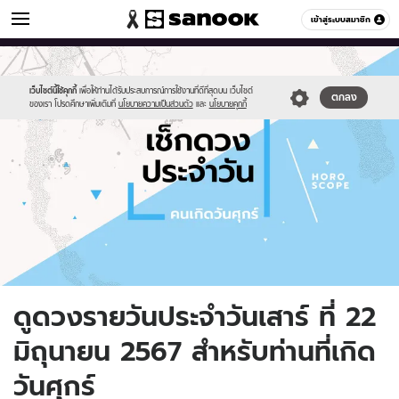
ดูดวง
เข้าสู่ระบบสมาชิก
หมวดอื่นๆ
//s.isanook.com/ho/0/ud/fxd/day/daily-
Sanook
//s.isanook.com/sr/0/images/logo-
600
60
horoscope-
new-
friday.jpg
sanook.png
เว็บไซต์นี้ใช้คุกกี้
เพื่อให้ท่านได้รับประสบการณ์การใช้งานที่ดีที่สุดบน เว็บไซต์
ตกลง
ของเรา โปรดศึกษาเพิ่มเติมที่
นโยบายความเป็นส่วนตัว
และ
นโยบายคุกกี้
ดูดวงรายวันประจำวันเสาร์ ที่ 22
มิถุนายน 2567 สำหรับท่านที่เกิด
วันศุกร์