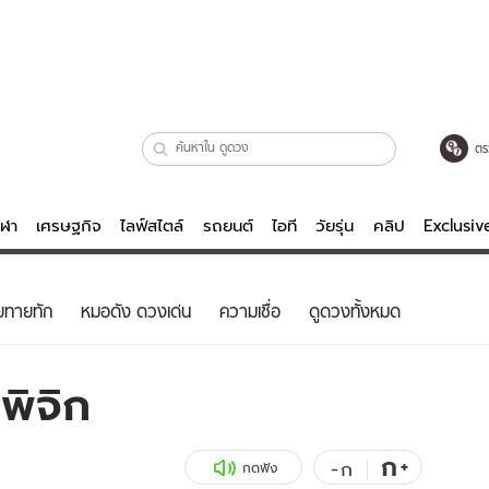
ตร
ีฬา
เศรษฐกิจ
ไลฟ์สไตล์
รถยนต์
ไอที
วัยรุ่น
คลิป
Exclusi
ตรวจหวย
ไลฟ์สไตล์
บันเทิงค
ยทายทัก
หมอดัง ดวงเด่น
ความเชื่อ
ดูดวงทั้งหมด
ผู้หญิง
หนัง-ละคร
ผู้ชาย
เพลง
พิจิก
ย
วัยรุ่น
เกมส์
ไอที
คลิป
ก
+
-
ก
กดฟัง
รถยนต์
พอดแคสต์