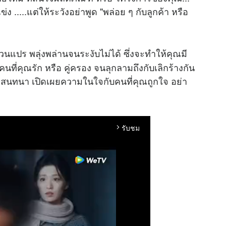
ง .....แต่ให้ระวังอย่าพูด "พล่อย ๆ กับลูกค้า หรือ
นแปร พลุ่งพล่านจนระงับไม่ได้ ซึ่งจะทำให้คุณมี
นที่คุณรัก หรือ คู่ครอง จนลุกลามถึงกับเลิกร้างกัน
อ สนทนา เปิดเผยความในใจกับคนที่คุณถูกใจ อย่า
รับชม
arrow_forward_ios