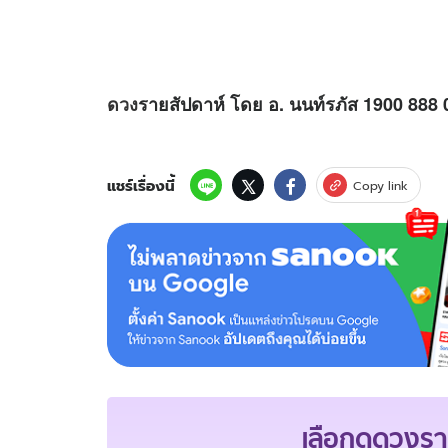
ดวง
รายสัปดาห์ โดย อ. นนท์รภัส 1900 888 
แชร์เรื่องนี้
Copy link
เลือกดู
ดวงรา