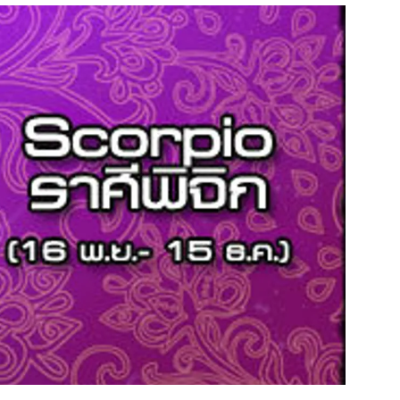
สุขภาพ
ดูทีวี
เที่ยว-กิน
WeTV
Tasteful Thailand
Exclusive
Sanook Choice
นิยาย
ยลได้ที่
ร่วมงานกับเ