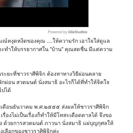
Powered by 
GliaStudios
มณ์หงุดหงิดของคุณ ....ให้ความรัก เอาใจใส่ดูแล
็จะทำให้บรรยากาศใน "บ้าน" คุณสดชื่น มีแต่ความ
M
u
t
ในระยะที่ชาวราศีพิจิก ต้องหาทางวิธีผ่อนคลาย
e
ผ่อน สวดมนต์ นั่งสมาธิ อะไรก็ได้ที่ทำให้จิตใจ
ไปได้
ึงเดือนธันวาคม พ.ศ.๒๕๕๕ ส่งผลให้ชาวราศีพิจิก
ื่องไม่เป็นเรื่องก็ทำให้มีโทสะเดือดดาลได้ จึงขอ
 ด้วยการสวดมนต์ ภาวนา นั่งสมาธิ แผ่บุญกุศลให้
างเลือกของชาวราศิพิจิกค่ะ