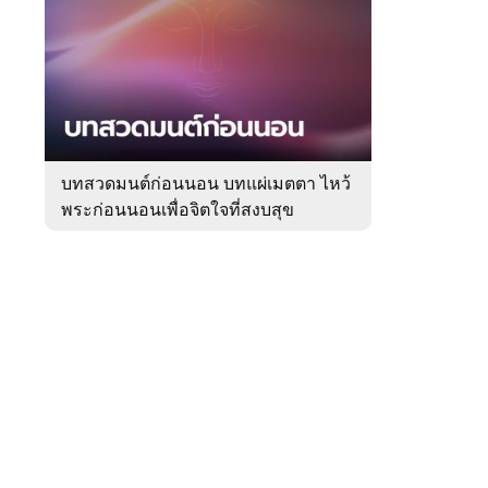
สัปดาห์
ของ
Sanook
ดูด
 WeTV
วง
บทสวดมนต์ก่อนนอน บทแผ่เมตตา ไหว้
พระก่อนนอนเพื่อจิตใจที่สงบสุข
ติดต่อโฆษณา
tencentthbd
sales@tencent.co.th
รา
ร้องเรียนเนื้อหาไม่เหมาะสม
แนะนำติชม แจ้งปัญหาการใช้งาน