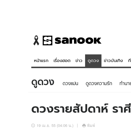
หน้าแรก
เรื่องฮอต
ข่าว
ดูดวง
ข่าวบันเทิง
ก
ดูดวง
ข่าว
ดูดวง - 
ดวงแม่น
ดูดวงความรัก
ทํานา
เรื่องฮอต
ดูดวง
ข่าว
หวยไทย
ดวงรายสัปดาห์ ราศี
ข่าวบันเทิง
สถิติหวยไท
ข่าวกีฬา
หวยลาว
19 เม.ย. 55 (04:06 น.)
พิมพ์
ข่าวเศรษฐกิจ