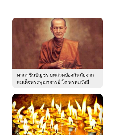
คาถาชินบัญชร บทสวดป้องกันภัยจาก
สมเด็จพระพุฒาจารย์ โต พรหมรังสี