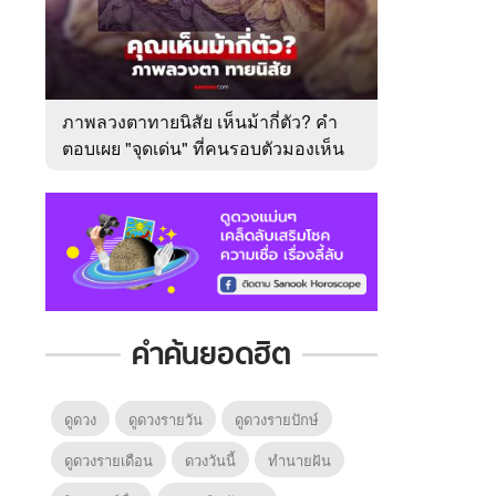
ภาพลวงตาทายนิสัย เห็นม้ากี่ตัว? คำ
ตอบเผย "จุดเด่น" ที่คนรอบตัวมองเห็น
ในตัวคุณ
คำค้นยอดฮิต
ดูดวง
ดูดวงรายวัน
ดูดวงรายปักษ์
ดูดวงรายเดือน
ดวงวันนี้
ทํานายฝัน