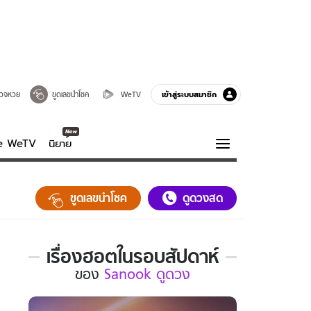
เข้าสู่ระบบสมาชิก
วจหวย
ขูดเลขนำโชค
WeTV
ve WeTV
นิยาย
รบรส
ความรู้รอบตัว
ขูดเลขนำโชค
ดูดวงสด
ฮาวทู
กูรู-รอบรู้
เรื่องฮอตในรอบสัปดาห์
เรื่อง
ของ
Sanook ดูดวง
ฮอต
ใน
รอบ