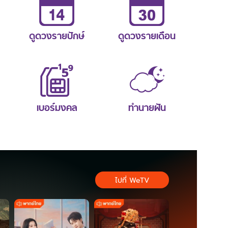
ดูดวงรายปักษ์
ดูดวงรายเดือน
เบอร์มงคล
ทำนายฝัน
ไปที่ WeTV