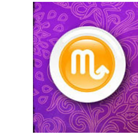
อัปเดตจีน
เช็กข่าวชัวร์
ติดตามสนุกโซเชี
ดาวน์โหลดสนุกแอปฟรี
สงวนลิขสิทธิ์ ©
2569
บริษัท อิมเมจ ฟิวเจอร์ (ประเทศไทย) จำกัด