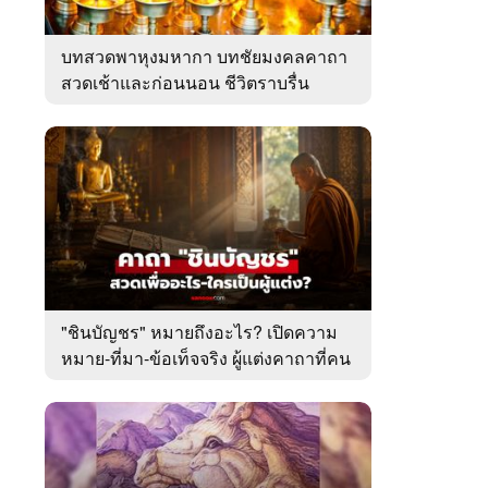
บทสวดพาหุงมหากา บทชัยมงคลคาถา
สวดเช้าและก่อนนอน ชีวิตราบรื่น
"ชินบัญชร" หมายถึงอะไร? เปิดความ
หมาย-ที่มา-ข้อเท็จจริง ผู้แต่งคาถาที่คน
ไทยคุ้นเคย