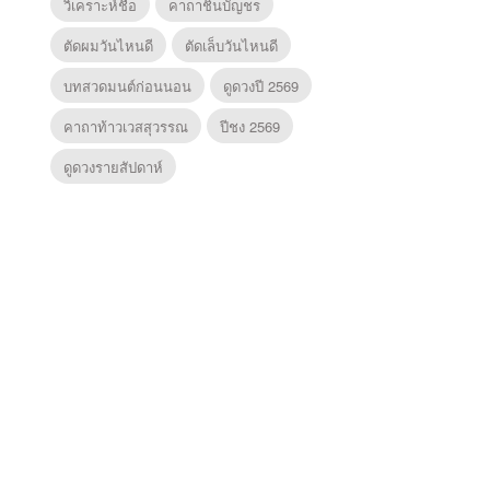
วิเคราะห์ชื่อ
คาถาชินบัญชร
ตัดผมวันไหนดี
ตัดเล็บวันไหนดี
บทสวดมนต์ก่อนนอน
ดูดวงปี 2569
คาถาท้าวเวสสุวรรณ
ปีชง 2569
ดูดวงรายสัปดาห์