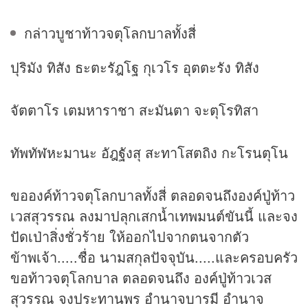
กล่าวบูชาท้าวจตุโลกบาลทั้งสี่
ปุริมัง ทิสัง ธะตะรัฎโฐ กุเวโร อุตตะรัง ทิสัง
จัตตาโร เตมหาราชา สะมันตา จะตุโรทิสา
ทัพทัฬหะมานะ อัฎฐังสุ สะทาโสตถิง กะโรนตุโน
ขอองค์ท้าวจตุโลกบาลทั้งสี่ ตลอดจนถึงองค์ปู่ท้าว
เวสสุวรรณ ลงมาปลุกเสกน้ำเทพมนต์ขันนี้ และจง
ปัดเป่าสิ่งชั่วร้าย ให้ออกไปจากตนจากตัว
ข้าพเจ้า.....ชื่อ นามสกุลปัจจุบัน.....และครอบครัว
ขอท้าวจตุโลกบาล ตลอดจนถึง องค์ปู่ท้าวเวส
สุวรรณ จงประทานพร อำนาจบารมี อำนาจ