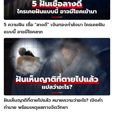
5 ความฝัน เชื่อ "ลางดี" เงินทองกำลังมา ใครเคยฝัน
แบบนี้ อาจมีโชคลาภ
ฝันเห็นญาติที่ตายไปแล้ว หมายความว่าอะไร? เปิดคำ
ทำนาย พร้อมเหตุผลทางจิตวิทยา