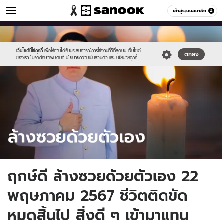
ดูดวง
เข้าสู่ระบบสมาชิก
หมวดอื่นๆ
//s.isanook.com/ho/0/ud/55/279979/sanook_thumbnail_1200x720-
Sanook
//s.isanook.com/sr/0/images/logo-
600
60
2.jpg
new-
sanook.png
เว็บไซต์นี้ใช้คุกกี้
เพื่อให้ท่านได้รับประสบการณ์การใช้งานที่ดีที่สุดบน เว็บไซต์
ตกลง
ของเรา โปรดศึกษาเพิ่มเติมที่
นโยบายความเป็นส่วนตัว
และ
นโยบายคุกกี้
ฤกษ์ดี ล้างซวยด้วยตัวเอง 22
พฤษภาคม 2567 ชีวิตติดขัด
หมดสิ้นไป สิ่งดี ๆ เข้ามาแทน