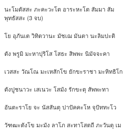
นะโมตัสสะ ภะคะวะโต อาระหะโต สัมมา สัม
พุทธัสสะ (3 จบ)
โย อุภันเต วิทิตวานะ มัชเฌ มันตา นะลิมปะติ
ตัง พรูมิ มะหาปุริโส โสธะ สิพพะ นิมัจจะคา
เวสสะ วัณโณ มะเหสักโข ยักขะราชา มะหิทธิโก
ตังปูชนาวะ เสเนวะ โสมัง รักขะตุ สัพพะทา
อันตะราโย จะ นัสสันตุ ปาปัคคะโห จุปัททะโว
วัฑฒะตังโข มะมัง ลาโภ สะทาโสตถี ภะวันตุ เม