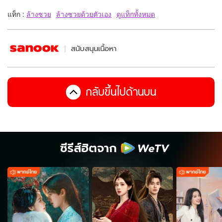
แท็ก :
ล้างซวย
ล้างซวยด้วยตัวเอง
ดูแท็กทั้งหมด
สนับสนุนเนื้อหา
กลับขึ้นไปด้านบน
ซีรีส์ฮิตจาก