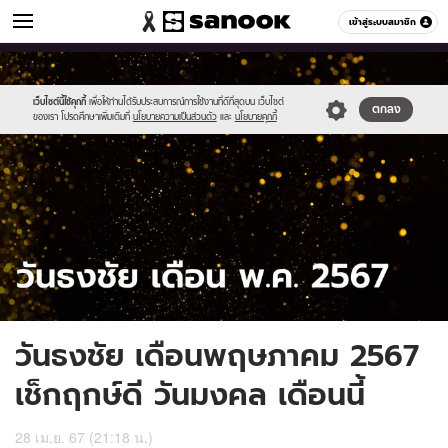
ดูดวง
เข้าสู่ระบบสมาชิก
หมวดอื่นๆ
//s.isanook.com/ho/0/ud/55/278191/sanook_thumbnail_1200x720-
Sanook
//s.isanook.com/sr/0/images/logo-
600
60
2.jpg
new-
sanook.png
เว็บไซต์นี้ใช้คุกกี้
เพื่อให้ท่านได้รับประสบการณ์การใช้งานที่ดีที่สุดบน เว็บไซต์
ตกลง
ของเรา โปรดศึกษาเพิ่มเติมที่
นโยบายความเป็นส่วนตัว
และ
นโยบายคุกกี้
วันธงชัย เดือนพฤษภาคม 2567
เช็กฤกษ์ดี วันมงคล เดือนนี้
28 เม.ย. 67 (21:18 น.)