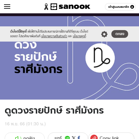
ดูดวง
เข้าสู่ระบบสมาชิก
หมวดอื่นๆ
//s.isanook.com/ho/0/ud/fxd/fortnightly/fortnightly-
Sanook
//s.isanook.com/sr/0/images/logo-
600
60
capricorn.jpg
new-
sanook.png
เว็บไซต์นี้ใช้คุกกี้
เพื่อให้ท่านได้รับประสบการณ์การใช้งานที่ดีที่สุดบน เว็บไซต์
ตกลง
ของเรา โปรดศึกษาเพิ่มเติมที่
นโยบายความเป็นส่วนตัว
และ
นโยบายคุกกี้
ดูดวงรายปักษ์ ราศีมังกร
16 พ.ย. 66 (01:30 น.)
Copy link
แชร์
กดฟัง