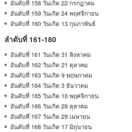
อันดับที่ 158 วันเกิด 22 กรกฎาคม
อันดับที่ 159 วันเกิด 24 พฤศจิกายน
อันดับที่ 160 วันเกิด 13 กุมภาพันธ์
ลำดับที่ 161-180
อันดับที่ 161 วันเกิด 31 สิงหาคม
อันดับที่ 162 วันเกิด 21 ตุลาคม
อันดับที่ 163 วันเกิด 9 พฤษภาคม
อันดับที่ 164 วันเกิด 3 ธันวาคม
อันดับที่ 165 วันเกิด 10 พฤศจิกายน
อันดับที่ 166 วันเกิด 28 ตุลาคม
อันดับที่ 167 วันเกิด 29 เมษายน
อันดับที่ 168 วันเกิด 17 มิถุนายน