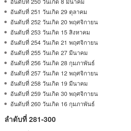
อันดับที่ 250 วันเกิด 8 มีนาคม
อันดับที่ 251 วันเกิด 29 ตุลาคม
อันดับที่ 252 วันเกิด 20 พฤศจิกายน
อันดับที่ 253 วันเกิด 15 สิงหาคม
อันดับที่ 254 วันเกิด 21 พฤศจิกายน
อันดับที่ 255 วันเกิด 27 มีนาคม
อันดับที่ 256 วันเกิด 28 กุมภาพันธ์
อันดับที่ 257 วันเกิด 12 พฤศจิกายน
อันดับที่ 258 วันเกิด 19 มีนาคม
อันดับที่ 259 วันเกิด 30 พฤศจิกายน
อันดับที่ 260 วันเกิด 16 กุมภาพันธ์
ลำดับที่ 281-300