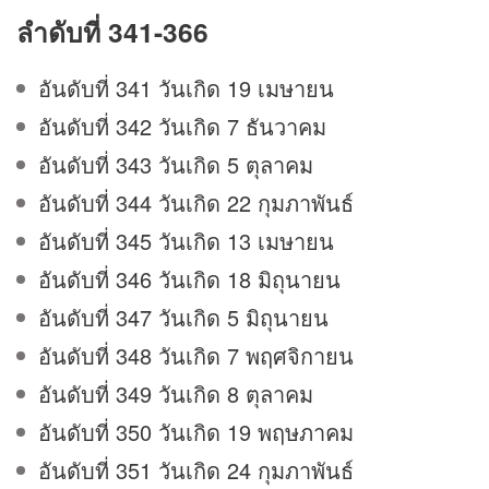
ลำดับที่ 341-366
อันดับที่ 341 วันเกิด 19 เมษายน
อันดับที่ 342 วันเกิด 7 ธันวาคม
อันดับที่ 343 วันเกิด 5 ตุลาคม
อันดับที่ 344 วันเกิด 22 กุมภาพันธ์
อันดับที่ 345 วันเกิด 13 เมษายน
อันดับที่ 346 วันเกิด 18 มิถุนายน
อันดับที่ 347 วันเกิด 5 มิถุนายน
อันดับที่ 348 วันเกิด 7 พฤศจิกายน
อันดับที่ 349 วันเกิด 8 ตุลาคม
อันดับที่ 350 วันเกิด 19 พฤษภาคม
อันดับที่ 351 วันเกิด 24 กุมภาพันธ์