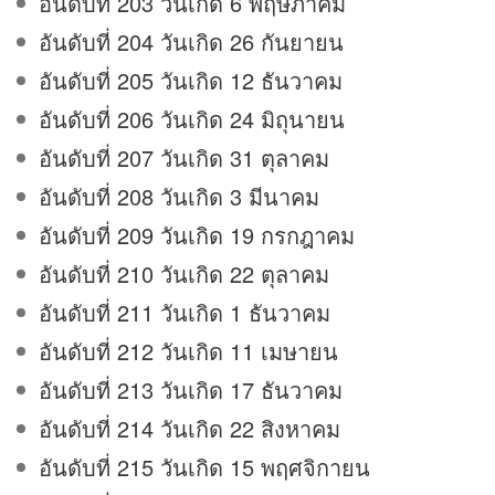
อันดับที่ 203 วันเกิด 6 พฤษภาคม
อันดับที่ 204 วันเกิด 26 กันยายน
อันดับที่ 205 วันเกิด 12 ธันวาคม
อันดับที่ 206 วันเกิด 24 มิถุนายน
อันดับที่ 207 วันเกิด 31 ตุลาคม
อันดับที่ 208 วันเกิด 3 มีนาคม
อันดับที่ 209 วันเกิด 19 กรกฎาคม
อันดับที่ 210 วันเกิด 22 ตุลาคม
อันดับที่ 211 วันเกิด 1 ธันวาคม
อันดับที่ 212 วันเกิด 11 เมษายน
อันดับที่ 213 วันเกิด 17 ธันวาคม
อันดับที่ 214 วันเกิด 22 สิงหาคม
อันดับที่ 215 วันเกิด 15 พฤศจิกายน