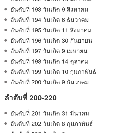
อันดับที่ 193 วันเกิด 9 สิงหาคม
อันดับที่ 194 วันเกิด 6 ธันวาคม
อันดับที่ 195 วันเกิด 11 สิงหาคม
อันดับที่ 196 วันเกิด 30 กันยายน
อันดับที่ 197 วันเกิด 9 เมษายน
อันดับที่ 198 วันเกิด 14 ตุลาคม
อันดับที่ 199 วันเกิด 10 กุมภาพันธ์
อันดับที่ 200 วันเกิด 9 ธันวาคม
ลำดับที่ 200-220
อันดับที่ 201 วันเกิด 31 มีนาคม
อันดับที่ 202 วันเกิด 8 กุมภาพันธ์