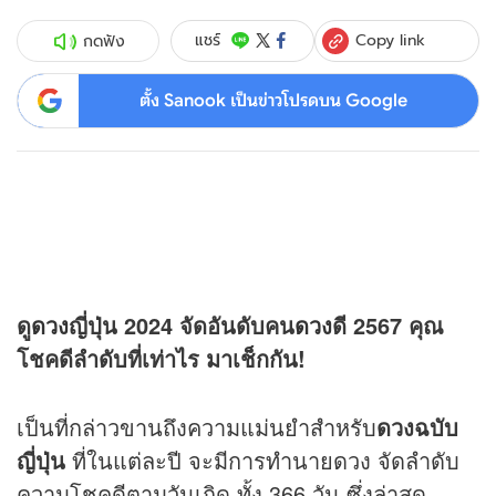
Copy link
แชร์
กดฟัง
ตั้ง Sanook เป็นข่าวโปรดบน Google
ดู
ดวง
ญี่ปุ่น 2024 จัดอันดับคน
ดวง
ดี 2567 คุณ
โชคดีลำดับที่เท่าไร มาเช็กกัน!
เป็นที่กล่าวขานถึงความแม่นยำสำหรับ
ดวงฉบับ
ญี่ปุ่น
ที่ในแต่ละปี จะมีการทำนายดวง จัดลำดับ
ความโชคดีตามวันเกิด ทั้ง 366 วัน ซึ่งล่าสุด