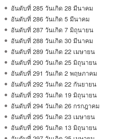
อันดับที่ 285 วันเกิด 28 มีนาคม
อันดับที่ 286 วันเกิด 5 มีนาคม
อันดับที่ 287 วันเกิด 7 มิถุนายน
อันดับที่ 288 วันเกิด 30 มีนาคม
อันดับที่ 289 วันเกิด 22 เมษายน
อันดับที่ 290 วันเกิด 25 มิถุนายน
อันดับที่ 291 วันเกิด 2 พฤษภาคม
อันดับที่ 292 วันเกิด 22 กันยายน
อันดับที่ 293 วันเกิด 19 มิถุนายน
อันดับที่ 294 วันเกิด 26 กรกฎาคม
อันดับที่ 295 วันเกิด 23 เมษายน
อันดับที่ 296 วันเกิด 13 มิถุนายน
อันดับที่ 297 วันเกิด 25 เมษายน