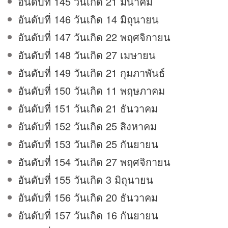
อันดับที่ 145 วันเกิด 21 มีนาคม
อันดับที่ 146 วันเกิด 14 มิถุนายน
อันดับที่ 147 วันเกิด 22 พฤศจิกายน
อันดับที่ 148 วันเกิด 27 เมษายน
อันดับที่ 149 วันเกิด 21 กุมภาพันธ์
อันดับที่ 150 วันเกิด 11 พฤษภาคม
อันดับที่ 151 วันเกิด 21 ธันวาคม
อันดับที่ 152 วันเกิด 25 สิงหาคม
อันดับที่ 153 วันเกิด 25 กันยายน
อันดับที่ 154 วันเกิด 27 พฤศจิกายน
อันดับที่ 155 วันเกิด 3 มิถุนายน
อันดับที่ 156 วันเกิด 20 ธันวาคม
อันดับที่ 157 วันเกิด 16 กันยายน