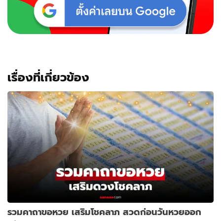
โชค
ดี
เสริม
มงคล
ชีวิต
เรื่องที่เกี่ยวข้อง
รวมคาถาขอหวย เสริมโชคลาภ สวดก่อนวันหวยออก