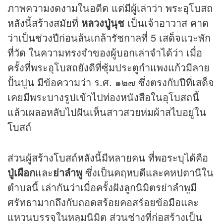
ภาพความงดงามในอดีต แต่มีผู้เล่าว่า พระอุโบสถ
หลังนี้สร้างสมัยที่
หลวงปู่นุช
เป็นเจ้าอาวาส คาด
ว่าเป็นช่วงปีก่อนล้นเกล้ารัชกาลที่ 5 เสด็จแวะพัก
ที่วัด ในความทรงจำของผู้บอกเล่าจำได้ว่า เมื่อ
ครั้งที่พระอุโบสถยังดีที่ซุ้มประตูกำแพงแก้วมีลาย
ปั้นปูน มีข้อความว่า ร.ศ. ๑๒๗ ซึ่งตรงกับปีที่เสด็จ
เคยมีพระบางรูปเข้าไปท่องหนังสือในอุโบสถนี้
แล้วเผลอหลับไปฝันเห็นสาวสวยห่มผ้าสไบอยู่ใน
โบสถ์
ส่วนผู้สร้างโบสถ์หลังนี้มีหลายคน ที่พอระบุได้คือ
ปู่เผือก
และ
ย่าลำพู
ซึ่งเป็นคฤหบดีและคหปตานีใน
ตำบลนี้ เล่ากันว่าเมื่อครั้งฝังลูกนิมิตรย่าลำพูมี
ศรัทธามากถึงกับถอดสร้อยคอสร้อยข้อมือและ
แหวนบรรจุในหลุมนิมิต ส่วนช่างที่ก่อสร้างเป็น