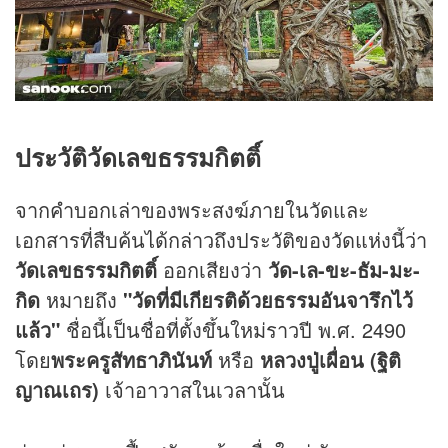
ประวัติวัดเลขธรรมกิตติ์
จากคำบอกเล่าของพระสงฆ์ภายในวัดและ
เอกสารที่สืบค้นได้กล่าวถึงประวัติของวัดแห่งนี้ว่า
วัดเลขธรรมกิตติ์
ออกเสียงว่า
วัด
-เล-ขะ-ธัม-มะ-
กิด
หมายถึง
"วัดที่มีเกียรติด้วยธรรมอันจารึกไว้
แล้ว"
ชื่อนี้เป็นชื่อที่ตั้งขึ้นใหม่ราวปี พ.ศ. 2490
โดย
พระครูสัทธาภินันท์
หรือ
หลวงปู่เผื่อน (ฐิติ
ญาณเถร)
เจ้าอาวาสในเวลานั้น