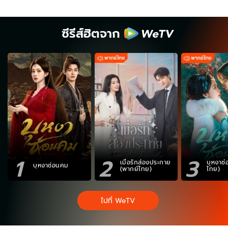
ซีรีส์ฮิตจาก
1
2
3
เมื่อรักส่องประกาย
บุหงาซ
บุหงาซ่อนคม
(พากย์ไทย)
ไทย)
ไปที่ WeTV