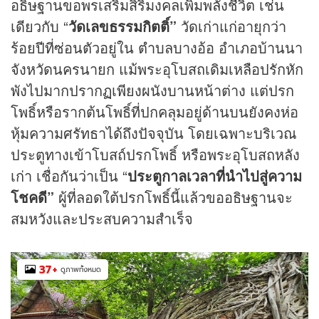
อธิษฐานขอพรเสริมสิริมงคลเพิ่มพลังชีวิต เช่น
เดียวกับ “
วัดเลขธรรมกิตติ์”
วัดเก่าแก่อายุกว่า
ร้อยปีที่ซ่อนตัวอยู่ใน ตำบลบางอ้อ อำเภอบ้านนา
จังหวัดนครนายก แม้พระอุโบสถเดิมเหลือปรักหัก
พังไปมากปรากฏเพียงผนังบานหน้าต่าง แต่ปรก
โพธิ์หรือรากต้นโพธิ์ที่ปกคลุมอยู่ด้านบนยังคงห่อ
หุ้มความศรัทธาได้ถึงปัจจุบัน โดยเฉพาะบริเวณ
ประตูทางเข้าโบสถ์ปรกโพธิ์ หรือพระอุโบสถหลัง
เก่า เชื่อกันว่าเป็น “
ประตูกาลเวลาที่นำไปสู่ความ
โชคดี”
ผู้ที่ลอดใต้ปรกโพธิ์นี้แล้วขออธิษฐานจะ
สมหวังและประสบความสำเร็จ
37
+
ดูภาพทั้งหมด