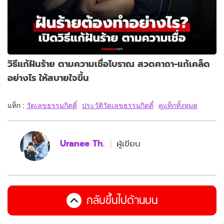
วิธีแก้ฝันร้าย ตามความเชื่อโบราณ สวดคาถา-แก้เคล็ด
อย่างไร ให้สบายใจขึ้น
แท็ก :
วัดเลขธรรมกิตติ์
ประวัติวัดเลขธรรมกิตติ์
ดูแท็กทั้งหมด
Uranee Th.
ผู้เขียน
กลับขึ้นไปด้านบน