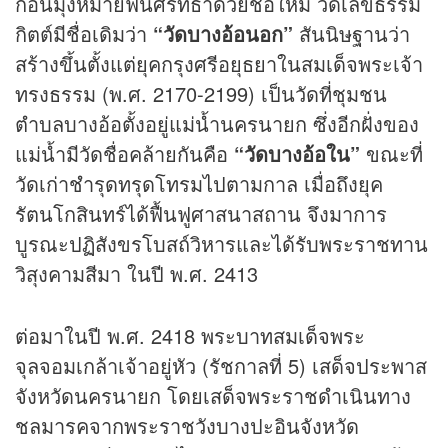
ก่อนมุ่งหมายฟื้นศรัทธาด้วยชื่อใหม่ วัดเลขธรรม
กิตต์มีชื่อเดิมว่า
“วัดบางอ้อนอก”
สันนิษฐานว่า
สร้างขึ้นตั้งแต่ยุคกรุงศรีอยุธยาในสมเด็จพระเจ้า
ทรงธรรม (พ.ศ. 2170-2199) เป็นวัดที่ชุมชน
ตำบลบางอ้อตั้งอยู่แม่น้ำนครนายก ซึ่งอีกฝั่งของ
แม่น้ำมีวัดชื่อคล้ายกันคือ
“วัดบางอ้อใน”
ขณะที่
วัดเก่าชำรุดทรุดโทรมไปตามกาล เมื่อถึงยุค
รัตนโกสินทร์ได้ฟื้นฟูศาสนาสถาน จึงมาการ
บูรณะปฏิสังขรโบสถ์วิหารและได้รับพระราชทาน
วิสุงคามสีมา ในปี พ.ศ. 2413
ต่อมาในปี พ.ศ. 2418 พระบาทสมเด็จพระ
จุลจอมเกล้าเจ้าอยู่หัว (รัชกาลที่ 5) เสด็จประพาส
จังหวัดนครนายก โดยเสด็จพระราชดำเนินทาง
ชลมารคจากพระราชวังบางปะอินจังหวัด