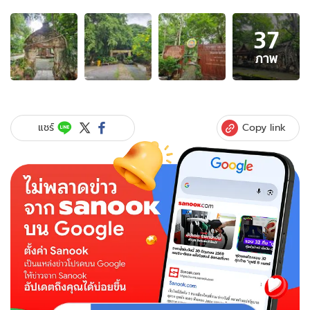
อัลบั้ม
37
ภาพ
37
ภาพ
ภาพ
ของ
วัด
เลข
ธร
Copy link
แชร์
รม
กิตติ์
ลอด
ซุ้ม
"โบสถ์
ปรก
โพธิ์"
ประตู
กาล
เวลา
สู่
ความ