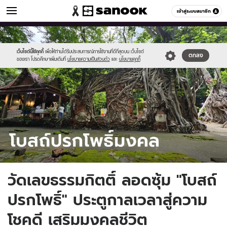
ดูดวง
เข้าสู่ระบบสมาชิก
หมวดอื่นๆ
//s.isanook.com/ho/0/ud/52/260939/tagline-
Sanook
//s.isanook.com/sr/0/images/logo-
600
60
template-
new-
update-
sanook.png
เว็บไซต์นี้ใช้คุกกี้
เพื่อให้ท่านได้รับประสบการณ์การใช้งานที่ดีที่สุดบน เว็บไซต์
ตกลง
ของเรา โปรดศึกษาเพิ่มเติมที่
นโยบายความเป็นส่วนตัว
และ
นโยบายคุกกี้
april.jpg
วัดเลขธรรมกิตติ์ ลอดซุ้ม "โบสถ์
ปรกโพธิ์" ประตูกาลเวลาสู่ความ
โชคดี เสริมมงคลชีวิต