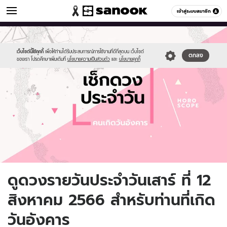
ดูดวง
เข้าสู่ระบบสมาชิก
หมวดอื่นๆ
//s.isanook.com/ho/0/ud/fxd/day/daily-
Sanook
//s.isanook.com/sr/0/images/logo-
600
60
horoscope-
new-
tuesday.jpg
sanook.png
เว็บไซต์นี้ใช้คุกกี้
เพื่อให้ท่านได้รับประสบการณ์การใช้งานที่ดีที่สุดบน เว็บไซต์
ตกลง
ของเรา โปรดศึกษาเพิ่มเติมที่
นโยบายความเป็นส่วนตัว
และ
นโยบายคุกกี้
ดูดวงรายวันประจำวันเสาร์ ที่ 12
สิงหาคม 2566 สำหรับท่านที่เกิด
วันอังคาร