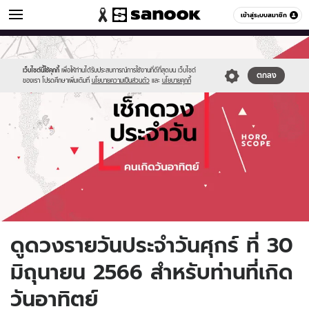
ดูดวง
เข้าสู่ระบบสมาชิก
หมวดอื่นๆ
//s.isanook.com/ho/0/ud/fxd/day/daily-
Sanook
//s.isanook.com/sr/0/images/logo-
600
60
horoscope-
new-
sunday.jpg
sanook.png
เว็บไซต์นี้ใช้คุกกี้
เพื่อให้ท่านได้รับประสบการณ์การใช้งานที่ดีที่สุดบน เว็บไซต์
ตกลง
ของเรา โปรดศึกษาเพิ่มเติมที่
นโยบายความเป็นส่วนตัว
และ
นโยบายคุกกี้
ดูดวงรายวันประจำวันศุกร์ ที่ 30
มิถุนายน 2566 สำหรับท่านที่เกิด
วันอาทิตย์