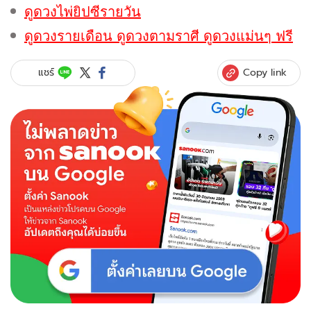
ดูดวงไพ่ยิปซีรายวัน
ดูดวงรายเดือน ดูดวงตามราศี ดูดวงแม่นๆ ฟรี
Copy link
แชร์