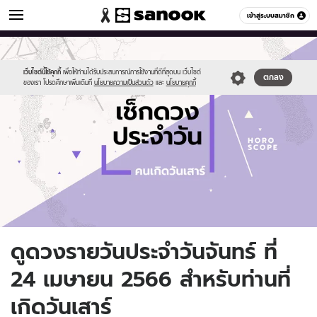
ดูดวง
เข้าสู่ระบบสมาชิก
หมวดอื่นๆ
//s.isanook.com/ho/0/ud/fxd/day/daily-
Sanook
//s.isanook.com/sr/0/images/logo-
600
60
horoscope-
new-
saturday.jpg
sanook.png
เว็บไซต์นี้ใช้คุกกี้
เพื่อให้ท่านได้รับประสบการณ์การใช้งานที่ดีที่สุดบน เว็บไซต์
ตกลง
ของเรา โปรดศึกษาเพิ่มเติมที่
นโยบายความเป็นส่วนตัว
และ
นโยบายคุกกี้
ดูดวงรายวันประจำวันจันทร์ ที่
24 เมษายน 2566 สำหรับท่านที่
เกิดวันเสาร์