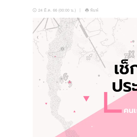
อัปเดตจีน
24 มี.ค. 66 (00:00 น.)
พิมพ์
เช็กข่าวชัวร์
ติดตามสนุกโซเชี
ดาวน์โหลดสนุกแอปฟรี
สงวนลิขสิทธิ์ ©
2569
บริษัท อิมเมจ ฟิวเจอร์ (ประเทศไทย) จำกัด