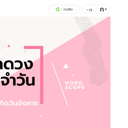
ก
สุขภาพ
+
ดูทีวี
-
ก
กดฟัง
เที่ยว-กิน
WeTV
Tasteful Thailand
Exclusive
Sanook Choice
นิยาย
ยลได้ที่
ร่วมงานกับเ