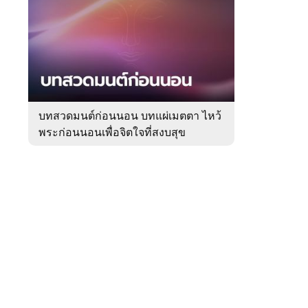
สัปดาห์
ของ
Sanook
ดูด
 WeTV
วง
บทสวดมนต์ก่อนนอน บทแผ่เมตตา ไหว้
พระก่อนนอนเพื่อจิตใจที่สงบสุข
ติดต่อโฆษณา
tencentthbd
sales@tencent.co.th
รา
ร้องเรียนเนื้อหาไม่เหมาะสม
แนะนำติชม แจ้งปัญหาการใช้งาน