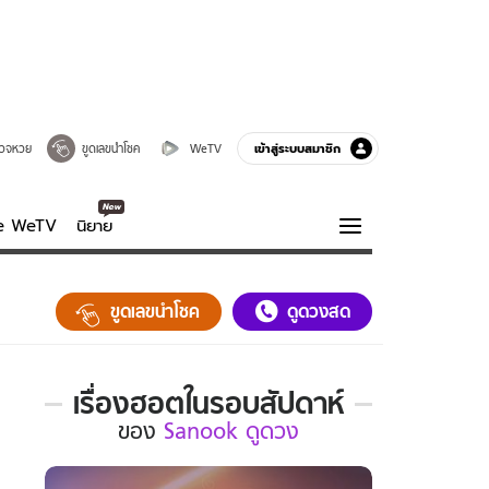
เข้าสู่ระบบสมาชิก
วจหวย
ขูดเลขนำโชค
WeTV
ve WeTV
นิยาย
รบรส
ความรู้รอบตัว
ขูดเลขนำโชค
ดูดวงสด
ฮาวทู
กูรู-รอบรู้
เรื่องฮอตในรอบสัปดาห์
เรื่อง
ของ
Sanook ดูดวง
ฮอต
ใน
รอบ