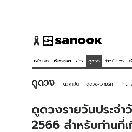
หน้าแรก
เรื่องฮอต
ข่าว
ดูดวง
ข่าวบันเทิง
ก
ดูดวง
ข่าว
ดูดวง - 
ดวงแม่น
ดูดวงความรัก
ทํานา
เรื่องฮอต
ดูดวง
ข่าว
หวยไทย
ดูดวงรายวันประจำวัน
ข่าวบันเทิง
สถิติหวยไท
2566 สำหรับท่านที่เ
ข่าวกีฬา
หวยลาว
ข่าวเศรษฐกิจ