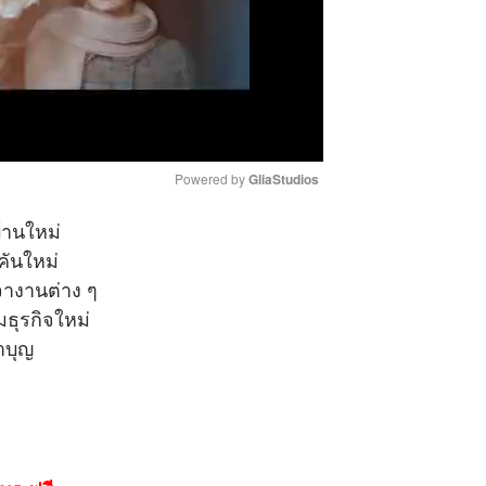
Powered by 
GliaStudios
้านใหม่
M
คันใหม่
u
อเจรจางานต่าง ๆ
t
เริ่มธุรกิจใหม่
e
างทำบุญ