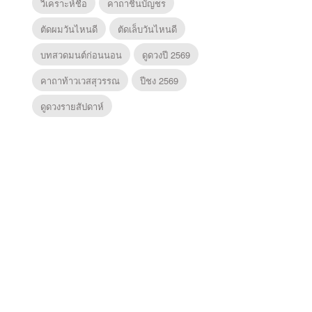
วิเคราะห์ชื่อ
คาถาชินบัญชร
ตัดผมวันไหนดี
ตัดเล็บวันไหนดี
บทสวดมนต์ก่อนนอน
ดูดวงปี 2569
คาถาท้าวเวสสุวรรณ
ปีชง 2569
ดูดวงรายสัปดาห์