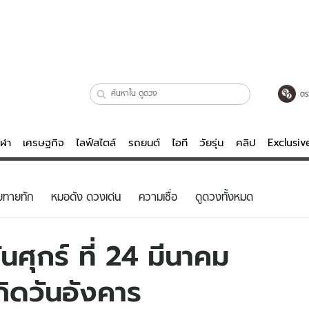
ตร
ีฬา
เศรษฐกิจ
ไลฟ์สไตล์
รถยนต์
ไอที
วัยรุ่น
คลิป
Exclusi
ตรวจหวย
ไลฟ์สไตล์
บันเทิงค
ยทายทัก
หมอดัง ดวงเด่น
ความเชื่อ
ดูดวงทั้งหมด
ผู้หญิง
หนัง-ละคร
ผู้ชาย
เพลง
ศุกร์ ที่ 24 มีนาคม
ย
วัยรุ่น
เกมส์
กิดวันอังคาร
ไอที
คลิป
รถยนต์
พอดแคสต์