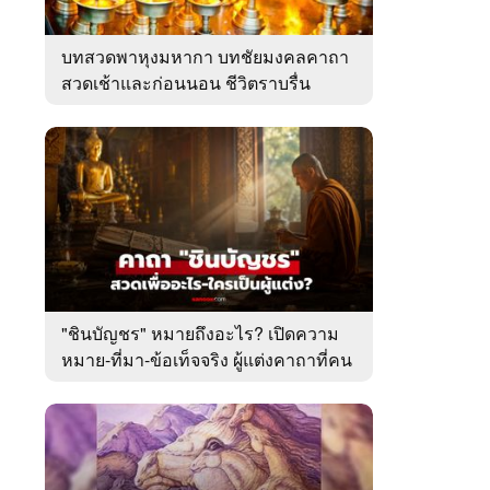
บทสวดพาหุงมหากา บทชัยมงคลคาถา
สวดเช้าและก่อนนอน ชีวิตราบรื่น
"ชินบัญชร" หมายถึงอะไร? เปิดความ
หมาย-ที่มา-ข้อเท็จจริง ผู้แต่งคาถาที่คน
ไทยคุ้นเคย