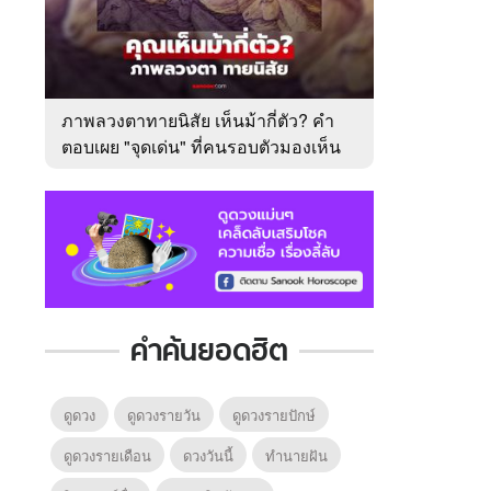
ภาพลวงตาทายนิสัย เห็นม้ากี่ตัว? คำ
ตอบเผย "จุดเด่น" ที่คนรอบตัวมองเห็น
ในตัวคุณ
คำค้นยอดฮิต
ดูดวง
ดูดวงรายวัน
ดูดวงรายปักษ์
ดูดวงรายเดือน
ดวงวันนี้
ทํานายฝัน