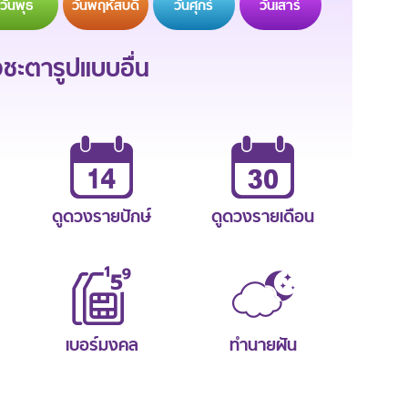
วัน
พุธ
วัน
พฤหัสบดี
วัน
ศุกร์
วัน
เสาร์
ะตารูปแบบอื่น
ดูดวงรายปักษ์
ดูดวงรายเดือน
เบอร์มงคล
ทำนายฝัน