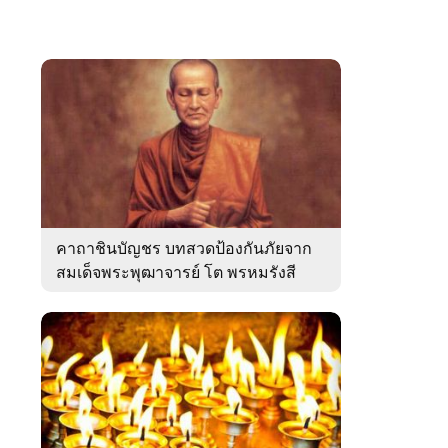
คาถาชินบัญชร บทสวดป้องกันภัยจาก
สมเด็จพระพุฒาจารย์ โต พรหมรังสี