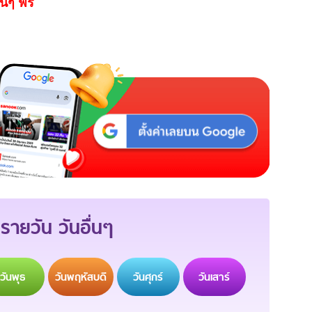
นๆ ฟรี
รายวัน วันอื่นๆ
วัน
พุธ
วัน
พฤหัสบดี
วัน
ศุกร์
วัน
เสาร์