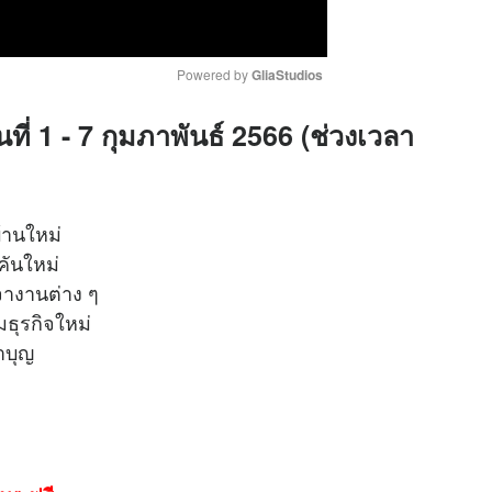
Powered by 
GliaStudios
นที่ 1 - 7 กุมภาพันธ์ 2566 (ช่วงเวลา
M
u
t
e
้านใหม่
คันใหม่
อเจรจางานต่าง ๆ
เริ่มธุรกิจใหม่
ทางทำบุญ