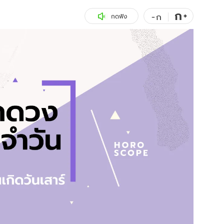
ก
สุขภาพ
+
ดูทีวี
-
ก
กดฟัง
เที่ยว-กิน
WeTV
Tasteful Thailand
Exclusive
Sanook Choice
นิยาย
ยลได้ที่
ร่วมงานกับเ