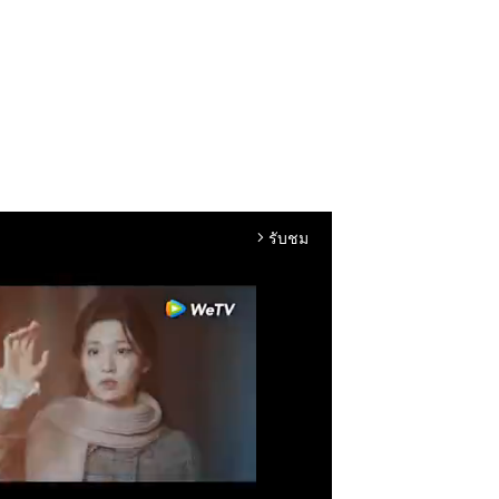
รับชม
arrow_forward_ios