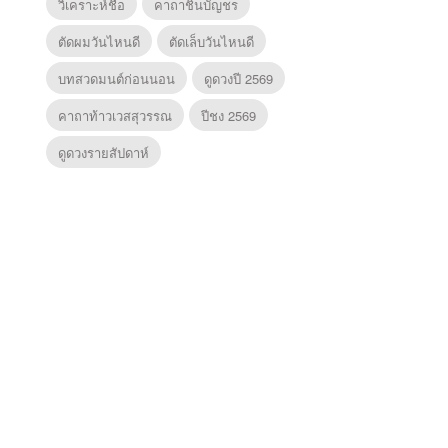
วิเคราะห์ชื่อ
คาถาชินบัญชร
ตัดผมวันไหนดี
ตัดเล็บวันไหนดี
บทสวดมนต์ก่อนนอน
ดูดวงปี 2569
คาถาท้าวเวสสุวรรณ
ปีชง 2569
ดูดวงรายสัปดาห์