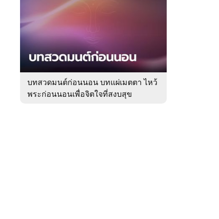
สัปดาห์
ของ
Sanook
ดูด
 WeTV
วง
บทสวดมนต์ก่อนนอน บทแผ่เมตตา ไหว้
พระก่อนนอนเพื่อจิตใจที่สงบสุข
ติดต่อโฆษณา
tencentthbd
sales@tencent.co.th
รา
ร้องเรียนเนื้อหาไม่เหมาะสม
แนะนำติชม แจ้งปัญหาการใช้งาน