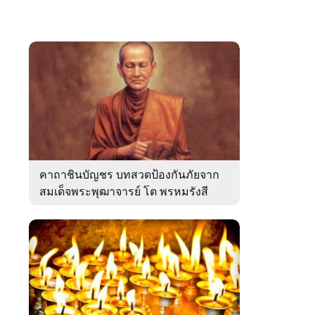
คาถาชินบัญชร บทสวดป้องกันภัยจาก
สมเด็จพระพุฒาจารย์ โต พรหมรังสี