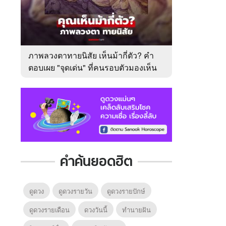
ภาพลวงตาทายนิสัย เห็นม้ากี่ตัว? คำ
ตอบเผย "จุดเด่น" ที่คนรอบตัวมองเห็น
ในตัวคุณ
คำค้นยอดฮิต
ดูดวง
ดูดวงรายวัน
ดูดวงรายปักษ์
ดูดวงรายเดือน
ดวงวันนี้
ทํานายฝัน