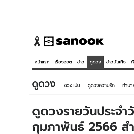
หน้าแรก
เรื่องฮอต
ข่าว
ดูดวง
ข่าวบันเทิง
ก
ดูดวง
ข่าว
ดูดวง - 
ดวงแม่น
ดูดวงความรัก
ทํานา
เรื่องฮอต
ดูดวง
ข่าว
หวยไทย
ดูดวงรายวันประจำวัน
ข่าวบันเทิง
สถิติหวยไท
กุมภาพันธ์ 2566 สำหร
ข่าวกีฬา
หวยลาว
ข่าวเศรษฐกิจ