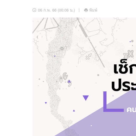
อัปเดตจีน
06 ก.พ. 66 (00:06 น.)
พิมพ์
เช็กข่าวชัวร์
ติดตามสนุกโซเชี
ดาวน์โหลดสนุกแอปฟรี
สงวนลิขสิทธิ์ ©
2569
บริษัท อิมเมจ ฟิวเจอร์ (ประเทศไทย) จำกัด