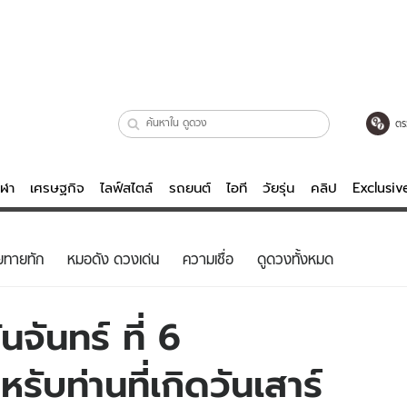
ตร
ีฬา
เศรษฐกิจ
ไลฟ์สไตล์
รถยนต์
ไอที
วัยรุ่น
คลิป
Exclusi
ตรวจหวย
ไลฟ์สไตล์
บันเทิงค
ยทายทัก
หมอดัง ดวงเด่น
ความเชื่อ
ดูดวงทั้งหมด
ผู้หญิง
หนัง-ละคร
ผู้ชาย
เพลง
จันทร์ ที่ 6
ย
วัยรุ่น
เกมส์
ับท่านที่เกิดวันเสาร์
ไอที
คลิป
รถยนต์
พอดแคสต์