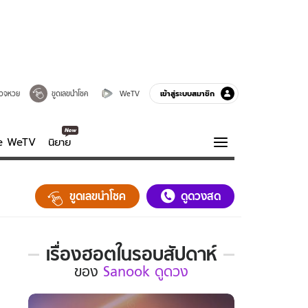
เข้าสู่ระบบสมาชิก
วจหวย
ขูดเลขนำโชค
WeTV
ve WeTV
นิยาย
รบรส
ความรู้รอบตัว
ขูดเลขนำโชค
ดูดวงสด
ฮาวทู
กูรู-รอบรู้
เรื่องฮอตในรอบสัปดาห์
เรื่อง
ของ
Sanook ดูดวง
ฮอต
ใน
รอบ