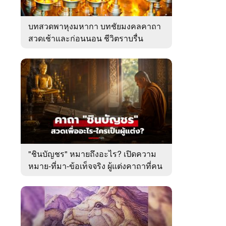
บทสวดพาหุงมหากา บทชัยมงคลคาถา
สวดเช้าและก่อนนอน ชีวิตราบรื่น
"ชินบัญชร" หมายถึงอะไร? เปิดความ
หมาย-ที่มา-ข้อเท็จจริง ผู้แต่งคาถาที่คน
ไทยคุ้นเคย