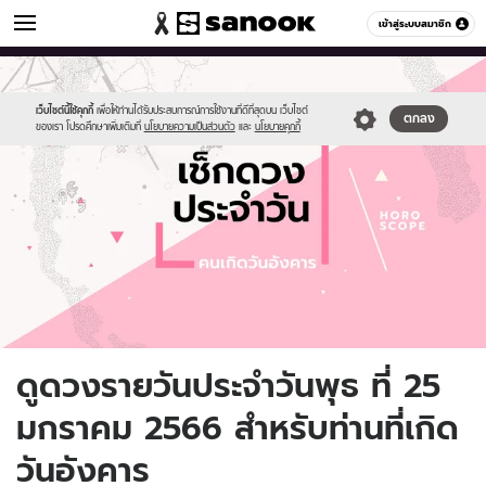
ดูดวง
เข้าสู่ระบบสมาชิก
หมวดอื่นๆ
//s.isanook.com/ho/0/ud/fxd/day/daily-
Sanook
//s.isanook.com/sr/0/images/logo-
600
60
horoscope-
new-
tuesday.jpg
sanook.png
เว็บไซต์นี้ใช้คุกกี้
เพื่อให้ท่านได้รับประสบการณ์การใช้งานที่ดีที่สุดบน เว็บไซต์
ตกลง
ของเรา โปรดศึกษาเพิ่มเติมที่
นโยบายความเป็นส่วนตัว
และ
นโยบายคุกกี้
ดูดวงรายวันประจำวันพุธ ที่ 25
มกราคม 2566 สำหรับท่านที่เกิด
วันอังคาร