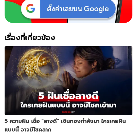
เรื่องที่เกี่ยวข้อง
5 ความฝัน เชื่อ "ลางดี" เงินทองกำลังมา ใครเคยฝัน
แบบนี้ อาจมีโชคลาภ