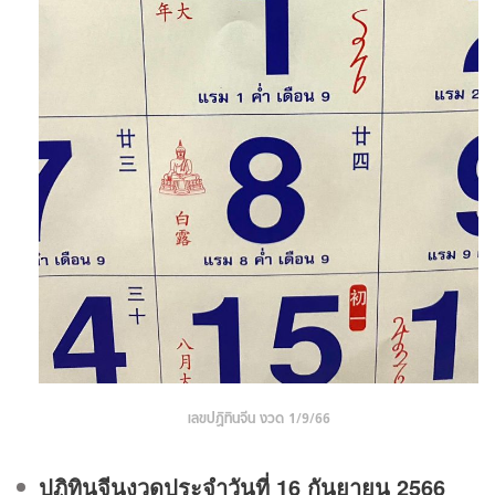
เลขปฏิทินจีน งวด 1/9/66
ปฏิทินจีนงวดประจําวันที่ 16 กันยายน 2566