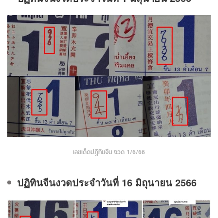
เลขเด็ดปฏิทินจีน งวด 1/6/66
ปฏิทินจีนงวดประจําวันที่ 16 มิถุนายน 2566