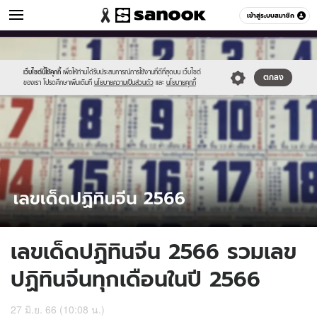
ดูดวง
เข้าสู่ระบบสมาชิก
หมวดอื่นๆ
//s.isanook.com/ho/0/ud/48/244997/tagline-
Sanook
//s.isanook.com/sr/0/images/logo-
600
60
template-
new-
2023-
sanook.png
เว็บไซต์นี้ใช้คุกกี้
เพื่อให้ท่านได้รับประสบการณ์การใช้งานที่ดีที่สุดบน เว็บไซต์
ตกลง
ของเรา โปรดศึกษาเพิ่มเติมที่
นโยบายความเป็นส่วนตัว
และ
นโยบายคุกกี้
01-
13.jpg
เลขเด็ดปฏิทินจีน 2566 รวมเลข
ปฏิทินจีนทุกเดือนในปี 2566
27 มิ.ย. 66 (10:08 น.)