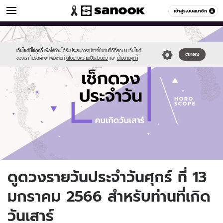
ดูดวง
เข้าสู่ระบบสมาชิก
หมวดอื่นๆ
//s.isanook.com/ho/0/ud/fxd/day/daily-
Sanook
//s.isanook.com/sr/0/images/logo-
600
60
horoscope-
new-
saturday.jpg
sanook.png
เว็บไซต์นี้ใช้คุกกี้
เพื่อให้ท่านได้รับประสบการณ์การใช้งานที่ดีที่สุดบน เว็บไซต์
ตกลง
ของเรา โปรดศึกษาเพิ่มเติมที่
นโยบายความเป็นส่วนตัว
และ
นโยบายคุกกี้
ดูดวงรายวันประจำวันศุกร์ ที่ 13
มกราคม 2566 สำหรับท่านที่เกิด
วันเสาร์