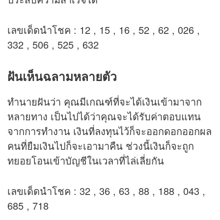
เลขเด็ดนำโชค : 12 , 15 , 16 , 52 , 62 , 026 ,
332 , 506 , 525 , 632
ฝันเห็นฉลามหลายตัว
ทำนายฝันว่า คุณมีเกณฑ์ที่จะได้เงินเข้ามาจาก
หลายทาง เป็นไปได้ว่าคุณจะได้รับค่าตอบแทน
จากการทำงาน เงินที่ลงทุนไว้ก็จะออกดอกออกผล
คนที่ยืมเงินไปก็จะเอามาคืน ช่วงนี้เงินก็จะถูก
ทยอยโอนเข้าบัญชีในเวลาที่ไล่เลี่ยกัน
เลขเด็ดนำโชค : 32 , 36 , 63 , 88 , 188 , 043 ,
685 , 718