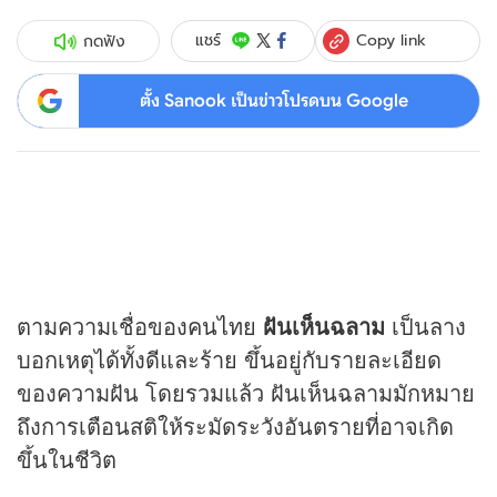
Copy link
แชร์
กดฟัง
ตั้ง Sanook เป็นข่าวโปรดบน Google
ตามความเชื่อของคนไทย
ฝันเห็นฉลาม
เป็นลาง
บอกเหตุได้ทั้งดีและร้าย ขึ้นอยู่กับรายละเอียด
ของความฝัน โดยรวมแล้ว ฝันเห็นฉลามมักหมาย
ถึงการเตือนสติให้ระมัดระวังอันตรายที่อาจเกิด
ขึ้นในชีวิต