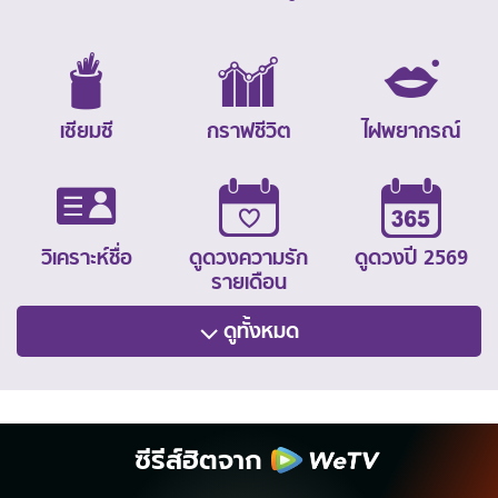
เซียมซี
กราฟชีวิต
ไฝพยากรณ์
วิเคราะห์ชื่อ
ดูดวงความรัก
ดูดวงปี 2569
รายเดือน
ดูทั้งหมด
ซีรีส์ฮิตจาก