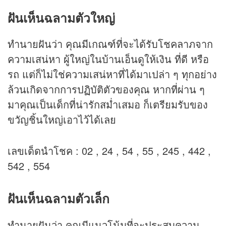
ฝันเห็นฉลามตัวใหญ่
ทำนายฝันว่า คุณมีเกณฑ์ที่จะได้รับโชคลาภจาก
ความเสน่หา ผู้ใหญ่ในบ้านเอ็นดูให้เงิน ที่ดี หรือ
รถ แต่ก็ไม่ใช่ความเสน่หาที่ได้มาเปล่า ๆ ทุกอย่าง
ล้วนเกิดจากการปฏิบัติตัวของคุณ หากที่ผ่าน ๆ
มาคุณเป็นเด็กที่น่ารักสม่ำเสมอ ก็เตรียมรับของ
ขวัญชิ้นใหญ่เอาไว้ได้เลย
เลขเด็ดนำโชค : 02 , 24 , 54 , 55 , 245 , 442 ,
542 , 554
ฝันเห็นฉลามตัวเล็ก
ทำนายฝันว่า คุณมีแนวโน้มที่จะประสบความ