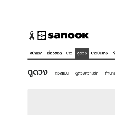
หน้าแรก
เรื่องฮอต
ข่าว
ดูดวง
ข่าวบันเทิง
ก
ดูดวง
ข่าว
ดูดวง - 
ดวงแม่น
ดูดวงความรัก
ทํานา
เรื่องฮอต
ดูดวง
ข่าว
หวยไทย
ข่าวบันเทิง
สถิติหวยไท
ข่าวกีฬา
หวยลาว
ข่าวเศรษฐกิจ