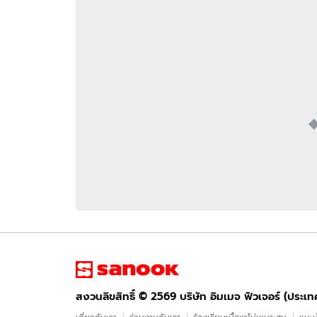
อัปเดตจีน
เช็กข่าวชัวร์
ติดตามสนุกโซเชี
ดาวน์โหลดสนุกแอปฟรี
สงวนลิขสิทธิ์ ©
2569
บริษัท อิมเมจ ฟิวเจอร์ (ประเทศไทย) จำกัด
สงวนลิขสิทธิ์ ©
2569
บริษัท อิมเมจ ฟิวเจอร์ (ประเ