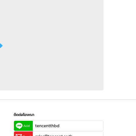
 WeTV
ติดต่อโฆษณา
tencentthbd
sales@tencent.co.th
รา
ร้องเรียนเนื้อหาไม่เหมาะสม
แนะนำติชม แจ้งปัญหาการใช้งาน
ติดต่อโฆษณา
tencentthbd
Add