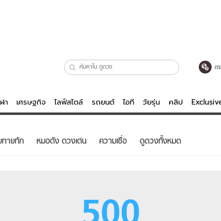
ตร
ีฬา
เศรษฐกิจ
ไลฟ์สไตล์
รถยนต์
ไอที
วัยรุ่น
คลิป
Exclusi
ตรวจหวย
ไลฟ์สไตล์
บันเทิงค
ยทายทัก
หมอดัง ดวงเด่น
ความเชื่อ
ดูดวงทั้งหมด
ผู้หญิง
หนัง-ละคร
ผู้ชาย
เพลง
ย
วัยรุ่น
เกมส์
500
ไอที
คลิป
รถยนต์
พอดแคสต์