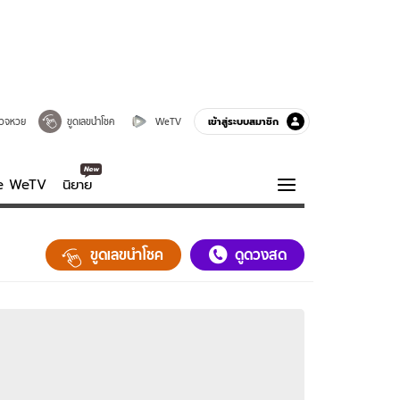
เข้าสู่ระบบสมาชิก
วจหวย
ขูดเลขนำโชค
WeTV
ve WeTV
นิยาย
รบรส
ความรู้รอบตัว
ขูดเลขนำโชค
ดูดวงสด
ฮาวทู
กูรู-รอบรู้