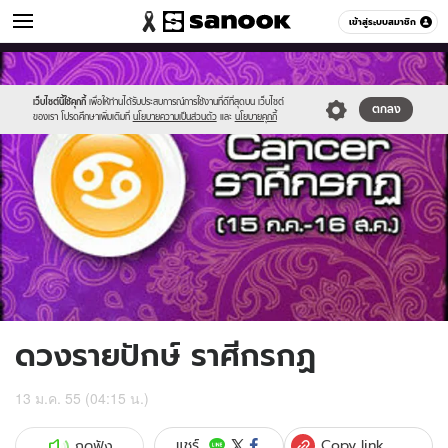
ดูดวง
เข้าสู่ระบบสมาชิก
หมวดอื่นๆ
//s.isanook.com/ho/0/ud/4/23857/7cancer.jpg
Sanook
//s.isanook.com/sr/0/images/logo-
600
60
new-
sanook.png
เว็บไซต์นี้ใช้คุกกี้
เพื่อให้ท่านได้รับประสบการณ์การใช้งานที่ดีที่สุดบน เว็บไซต์
ตกลง
ของเรา โปรดศึกษาเพิ่มเติมที่
นโยบายความเป็นส่วนตัว
และ
นโยบายคุกกี้
ดวงรายปักษ์ ราศีกรกฏ
13 ม.ค. 55 (04:15 น.)
Copy link
แชร์
กดฟัง