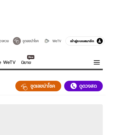
เข้าสู่ระบบสมาชิก
วจหวย
ขูดเลขนำโชค
WeTV
ve WeTV
นิยาย
รบรส
ความรู้รอบตัว
ขูดเลขนำโชค
ดูดวงสด
ฮาวทู
กูรู-รอบรู้