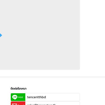
 WeTV
ติดต่อโฆษณา
tencentthbd
sales@tencent.co.th
รา
ร้องเรียนเนื้อหาไม่เหมาะสม
แนะนำติชม แจ้งปัญหาการใช้งาน
ติดต่อโฆษณา
tencentthbd
Add