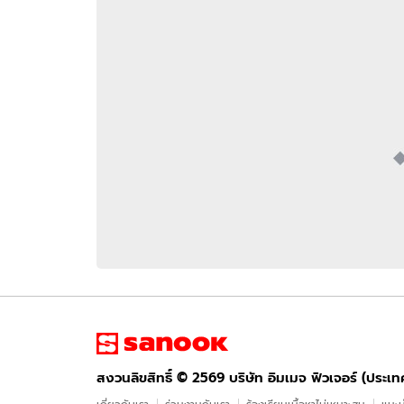
อัปเดตจีน
เช็กข่าวชัวร์
ติดตามสนุกโซเชี
ดาวน์โหลดสนุกแอปฟรี
สงวนลิขสิทธิ์ ©
2569
บริษัท อิมเมจ ฟิวเจอร์ (ประเทศไทย) จำกัด
สงวนลิขสิทธิ์ ©
2569
บริษัท อิมเมจ ฟิวเจอร์ (ประเ