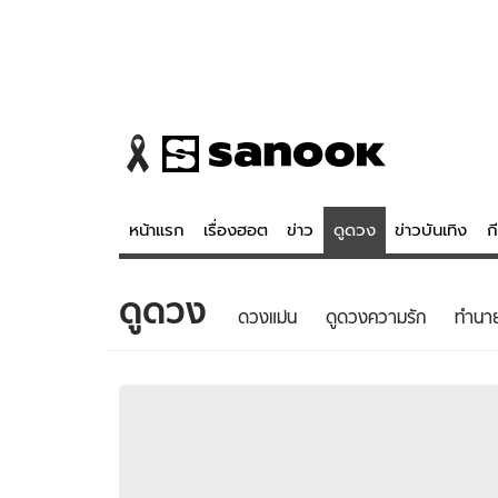
หน้าแรก
เรื่องฮอต
ข่าว
ดูดวง
ข่าวบันเทิง
ก
ดูดวง
ข่าว
ดูดวง - 
ดวงแม่น
ดูดวงความรัก
ทํานา
เรื่องฮอต
ดูดวง
ข่าว
หวยไทย
ข่าวบันเทิง
สถิติหวยไท
ข่าวกีฬา
หวยลาว
ข่าวเศรษฐกิจ