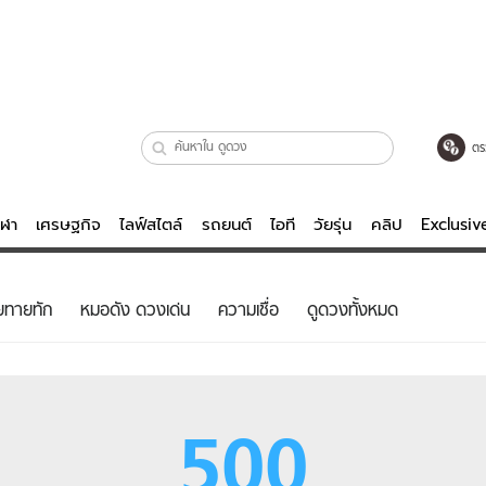
ตร
ีฬา
เศรษฐกิจ
ไลฟ์สไตล์
รถยนต์
ไอที
วัยรุ่น
คลิป
Exclusi
ตรวจหวย
ไลฟ์สไตล์
บันเทิงค
ยทายทัก
หมอดัง ดวงเด่น
ความเชื่อ
ดูดวงทั้งหมด
ผู้หญิง
หนัง-ละคร
ผู้ชาย
เพลง
ย
วัยรุ่น
เกมส์
500
ไอที
คลิป
รถยนต์
พอดแคสต์