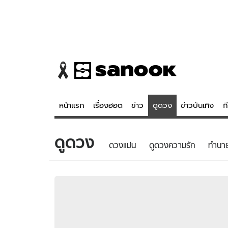
หน้าแรก
เรื่องฮอต
ข่าว
ดูดวง
ข่าวบันเทิง
ก
ดูดวง
ข่าว
ดูดวง - 
ดวงแม่น
ดูดวงความรัก
ทํานา
เรื่องฮอต
ดูดวง
ข่าว
หวยไทย
ข่าวบันเทิง
สถิติหวยไท
ข่าวกีฬา
หวยลาว
ข่าวเศรษฐกิจ