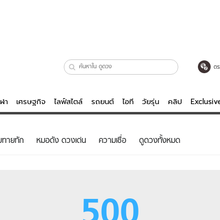
ตร
ีฬา
เศรษฐกิจ
ไลฟ์สไตล์
รถยนต์
ไอที
วัยรุ่น
คลิป
Exclusi
ตรวจหวย
ไลฟ์สไตล์
บันเทิงค
ยทายทัก
หมอดัง ดวงเด่น
ความเชื่อ
ดูดวงทั้งหมด
ผู้หญิง
หนัง-ละคร
ผู้ชาย
เพลง
ย
วัยรุ่น
เกมส์
500
ไอที
คลิป
รถยนต์
พอดแคสต์