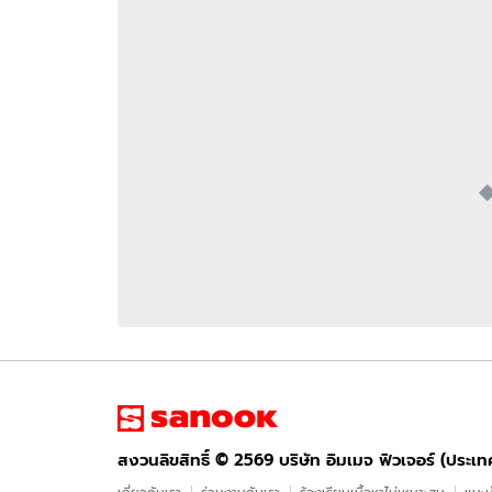
อัปเดตจีน
เช็กข่าวชัวร์
ติดตามสนุกโซเชี
ดาวน์โหลดสนุกแอปฟรี
สงวนลิขสิทธิ์ ©
2569
บริษัท อิมเมจ ฟิวเจอร์ (ประเทศไทย) จำกัด
สงวนลิขสิทธิ์ ©
2569
บริษัท อิมเมจ ฟิวเจอร์ (ประเ