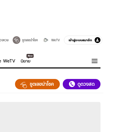
เข้าสู่ระบบสมาชิก
วจหวย
ขูดเลขนำโชค
WeTV
ve WeTV
นิยาย
รบรส
ความรู้รอบตัว
ขูดเลขนำโชค
ดูดวงสด
ฮาวทู
กูรู-รอบรู้