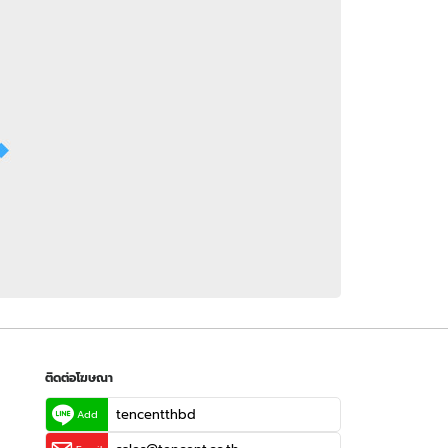
 WeTV
ติดต่อโฆษณา
tencentthbd
sales@tencent.co.th
รา
ร้องเรียนเนื้อหาไม่เหมาะสม
แนะนำติชม แจ้งปัญหาการใช้งาน
ติดต่อโฆษณา
tencentthbd
Add