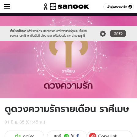
ดูดวง
เข้าสู่ระบบสมาชิก
หมวดอื่นๆ
//s.isanook.com/ho/0/ud/fxd/love/aries.png
Sanook
//s.isanook.com/sr/0/images/logo-
600
60
new-
sanook.png
เว็บไซต์นี้ใช้คุกกี้
เพื่อให้ท่านได้รับประสบการณ์การใช้งานที่ดีที่สุดบน เว็บไซต์
ตกลง
ของเรา โปรดศึกษาเพิ่มเติมที่
นโยบายความเป็นส่วนตัว
และ
นโยบายคุกกี้
ดูดวงความรักรายเดือน ราศีเมษ
01 มิ.ย. 65 (01:45 น.)
Copy link
แชร์
กดฟัง