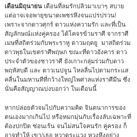
เดือนมิถุนายน
เดือนที่ลมรักปลิวมาเบาๆ สบาย
แต่อาจเจอพายุขนาดเพชรหึงจนแปรปรวน!
เพราะจากดาวศุกร์ ดาวแห่งความรัก และที่เป็น
สัญลักษณ์แห่งคู่ครอง ได้โคจรข้ามราศี จากราศี
เมษที่สถิตร่วมกับพระราหู ดาวมฤตยู มาสถิตร่วม
ดาวพุธในเขตราศีพฤษภ ขณะที่ดาวอังคาร ดาว
ประจำตัวของชาวราศี ยังเกาะกลุ่มร่วมกับดาว
พฤหัสบดี และ ดาวเนปจูน ไหลลื่นไปตามกระแส
คลื่นในมหานทีที่กว้างใหญ่ไพศาลแห่งราศีมีน ซึ่ง
นั่นคือสัญญาณบ่งบอกว่า ในเดือนนี้
หากปล่อยตัวจมไปกับความคิด จินตนาการของ
ตนเองมากเกินไป หรือหมกมุ่นกับเรื่องลับเฉพาะที่
ต้องปกปิด ซ่อนเร้น จนไม่สนใจคนรัก คู่ครอง ก็
อาจทำให้ เขา/เธอ หวาดระแวง หวงหึงอย่าง