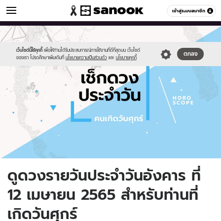
ดูดวง
เข้าสู่ระบบสมาชิก
หมวดอื่นๆ
//s.isanook.com/ho/0/ud/fxd/day/daily-
Sanook
//s.isanook.com/sr/0/images/logo-
600
60
horoscope-
new-
friday.jpg
sanook.png
เว็บไซต์นี้ใช้คุกกี้
เพื่อให้ท่านได้รับประสบการณ์การใช้งานที่ดีที่สุดบน เว็บไซต์
ตกลง
ของเรา โปรดศึกษาเพิ่มเติมที่
นโยบายความเป็นส่วนตัว
และ
นโยบายคุกกี้
ดูดวงรายวันประจำวันอังคาร ที่
12 เมษายน 2565 สำหรับท่านที่
เกิดวันศุกร์