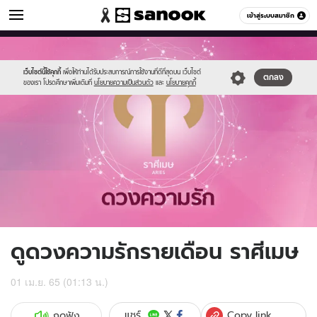
ดูดวง
เข้าสู่ระบบสมาชิก
หมวดอื่นๆ
//s.isanook.com/ho/0/ud/fxd/love/aries.png
Sanook
//s.isanook.com/sr/0/images/logo-
600
60
new-
sanook.png
เว็บไซต์นี้ใช้คุกกี้
เพื่อให้ท่านได้รับประสบการณ์การใช้งานที่ดีที่สุดบน เว็บไซต์
ตกลง
ของเรา โปรดศึกษาเพิ่มเติมที่
นโยบายความเป็นส่วนตัว
และ
นโยบายคุกกี้
ดูดวงความรักรายเดือน ราศีเมษ
01 เม.ย. 65 (01:13 น.)
Copy link
แชร์
กดฟัง