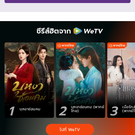
ซีรีส์ฮิตจาก
1
2
3
บุหงาซ่อนคม (พากย์
เมื่อรั
บุหงาซ่อนคม
ไทย)
(พากย์
ไปที่ WeTV