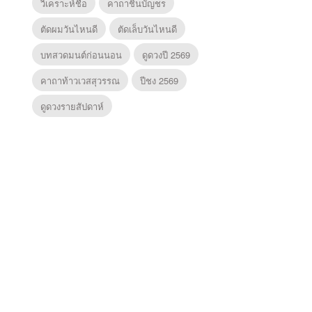
วิเคราะห์ชื่อ
คาถาชินบัญชร
ตัดผมวันไหนดี
ตัดเล็บวันไหนดี
บทสวดมนต์ก่อนนอน
ดูดวงปี 2569
คาถาท้าวเวสสุวรรณ
ปีชง 2569
ดูดวงรายสัปดาห์