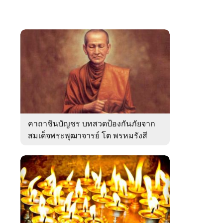
คาถาชินบัญชร บทสวดป้องกันภัยจาก
สมเด็จพระพุฒาจารย์ โต พรหมรังสี