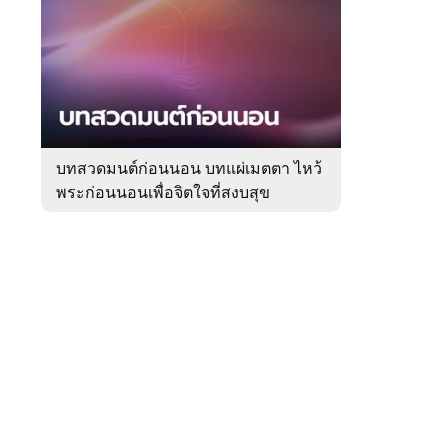
สัปดาห์
ของ
Sanook
ดูด
 WeTV
วง
บทสวดมนต์ก่อนนอน บทแผ่เมตตา ไหว้
พระก่อนนอนเพื่อจิตใจที่สงบสุข
ติดต่อโฆษณา
tencentthbd
sales@tencent.co.th
รา
ร้องเรียนเนื้อหาไม่เหมาะสม
แนะนำติชม แจ้งปัญหาการใช้งาน