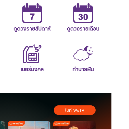
ดูดวงรายสัปดาห์
ดูดวงรายเดือน
เบอร์มงคล
ทำนายฝัน
ไปที่ WeTV