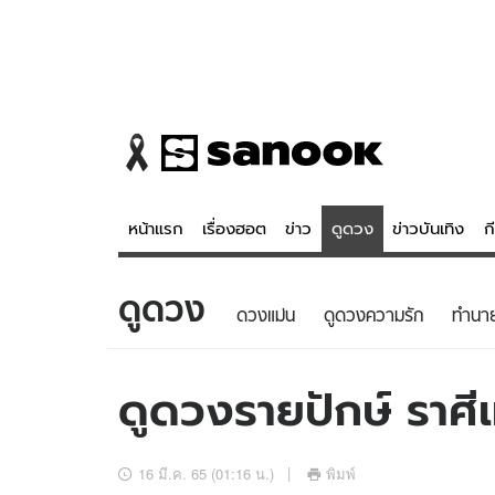
หน้าแรก
เรื่องฮอต
ข่าว
ดูดวง
ข่าวบันเทิง
ก
ดูดวง
ข่าว
ดูดวง - 
ดวงแม่น
ดูดวงความรัก
ทํานา
เรื่องฮอต
ดูดวง
ข่าว
หวยไทย
ดูดวงรายปักษ์ ราศี
ข่าวบันเทิง
สถิติหวยไท
ข่าวกีฬา
หวยลาว
16 มี.ค. 65 (01:16 น.)
พิมพ์
ข่าวเศรษฐกิจ