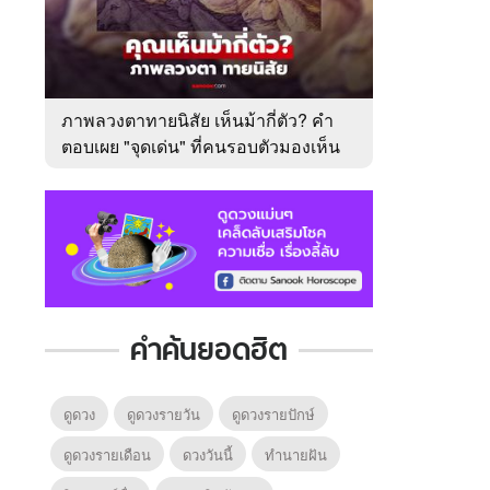
ภาพลวงตาทายนิสัย เห็นม้ากี่ตัว? คำ
ตอบเผย "จุดเด่น" ที่คนรอบตัวมองเห็น
ในตัวคุณ
คำค้นยอดฮิต
ดูดวง
ดูดวงรายวัน
ดูดวงรายปักษ์
ดูดวงรายเดือน
ดวงวันนี้
ทํานายฝัน