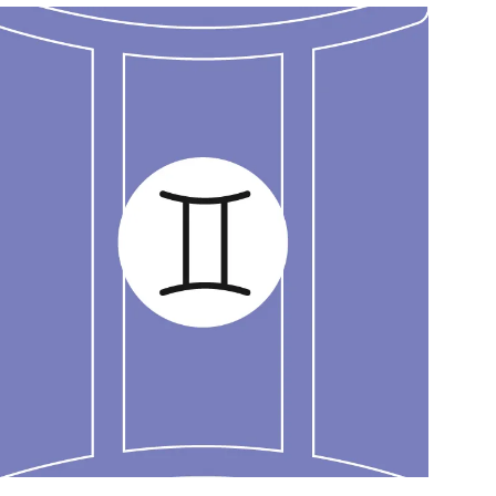
สุขภาพ
ดูทีวี
เที่ยว-กิน
WeTV
Tasteful Thailand
Exclusive
Sanook Choice
นิยาย
ยลได้ที่
ร่วมงานกับเ