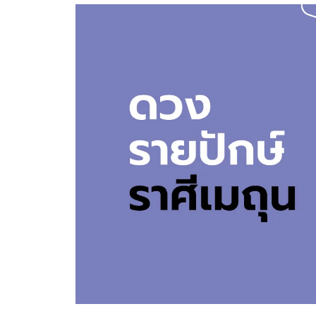
อัปเดตจีน
เช็กข่าวชัวร์
ติดตามสนุกโซเชี
ดาวน์โหลดสนุกแอปฟรี
สงวนลิขสิทธิ์ ©
2569
บริษัท อิมเมจ ฟิวเจอร์ (ประเทศไทย) จำกัด