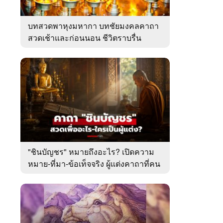
บทสวดพาหุงมหากา บทชัยมงคลคาถา
สวดเช้าและก่อนนอน ชีวิตราบรื่น
"ชินบัญชร" หมายถึงอะไร? เปิดความ
หมาย-ที่มา-ข้อเท็จจริง ผู้แต่งคาถาที่คน
ไทยคุ้นเคย