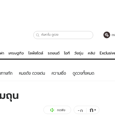
ตร
ีฬา
เศรษฐกิจ
ไลฟ์สไตล์
รถยนต์
ไอที
วัยรุ่น
คลิป
Exclusi
ตรวจหวย
ไลฟ์สไตล์
บันเทิงค
ยทายทัก
หมอดัง ดวงเด่น
ความเชื่อ
ดูดวงทั้งหมด
ผู้หญิง
หนัง-ละคร
ผู้ชาย
เพลง
เมถุน
ย
วัยรุ่น
เกมส์
ไอที
คลิป
ก
+
-
ก
กดฟัง
รถยนต์
พอดแคสต์