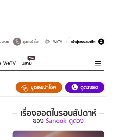
เข้าสู่ระบบสมาชิก
วจหวย
ขูดเลขนำโชค
WeTV
ve WeTV
นิยาย
รบรส
ความรู้รอบตัว
ขูดเลขนำโชค
ดูดวงสด
ฮาวทู
กูรู-รอบรู้
เรื่องฮอตในรอบสัปดาห์
เรื่อง
ของ
Sanook ดูดวง
ฮอต
ใน
รอบ