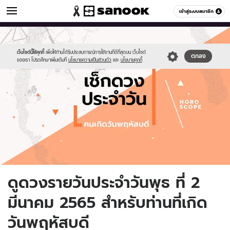
ดูดวง
เข้าสู่ระบบสมาชิก
หมวดอื่นๆ
//s.isanook.com/ho/0/ud/fxd/day/daily-
Sanook
//s.isanook.com/sr/0/images/logo-
600
60
horoscope-
new-
thursday.jpg
sanook.png
เว็บไซต์นี้ใช้คุกกี้
เพื่อให้ท่านได้รับประสบการณ์การใช้งานที่ดีที่สุดบน เว็บไซต์
ตกลง
ของเรา โปรดศึกษาเพิ่มเติมที่
นโยบายความเป็นส่วนตัว
และ
นโยบายคุกกี้
ดูดวงรายวันประจำวันพุธ ที่ 2
มีนาคม 2565 สำหรับท่านที่เกิด
วันพฤหัสบดี