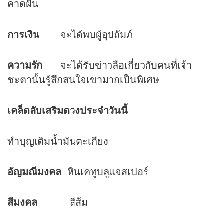
คาดฝัน
การเงิน
จะได้พบผู้อุปถัมภ์
ความรัก
จะได้รับข่าวลือเกี่ยวกับคนที่เจ้า
ชะตานั้นรู้สึกสนใจเขามากเป็นพิเศษ
เคล็ดลับเสริม
ดวง
ประจำวันนี้
ทำบุญเติมน้ำมันตะเกียง
อัญมณีมงคล
หินเคทูบลูแจสเปอร์
สีมงคล
สีส้ม