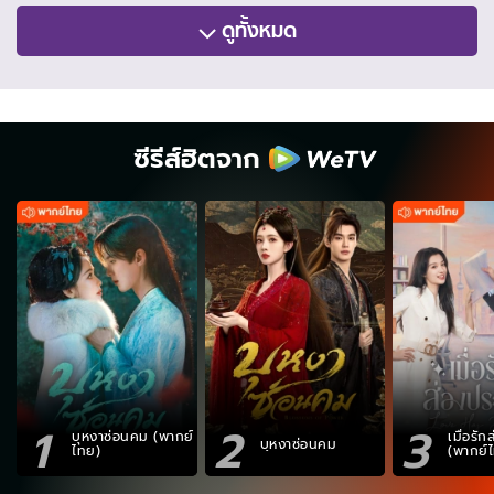
ดูทั้งหมด
ซีรีส์ฮิตจาก
1
2
3
บุหงาซ่อนคม (พากย์
เมื่อรั
บุหงาซ่อนคม
ไทย)
(พากย์