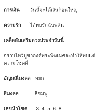
การเงิน
วันนี้จะได้เงินก้อนใหญ่
ความรัก
ได้พบรักฉับพลัน
เคล็ดลับเสริม
ดวง
ประจำวันนี้
กราบไหว้บูชาองค์พระพิฆเนศจะทำให้พบแต่
ความโชคดี
อัญมณีมงคล
หยก
สีมงคล
สีชมพู
เลขนำโชค
3, 4, 5, 6, 8