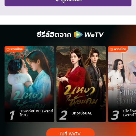
ซีรีส์ฮิตจาก
1
2
3
บุหงาซ่อนคม (พากย์
เมื่อรั
บุหงาซ่อนคม
ไทย)
(พากย์
ไปที่ WeTV