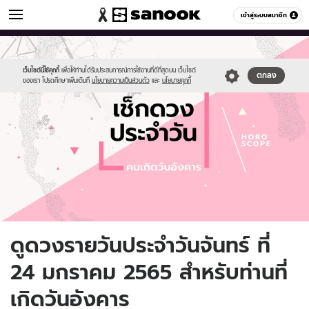
ดูดวง
เข้าสู่ระบบสมาชิก
หมวดอื่นๆ
//s.isanook.com/ho/0/ud/fxd/day/daily-
Sanook
//s.isanook.com/sr/0/images/logo-
600
60
horoscope-
new-
tuesday.jpg
sanook.png
เว็บไซต์นี้ใช้คุกกี้
เพื่อให้ท่านได้รับประสบการณ์การใช้งานที่ดีที่สุดบน เว็บไซต์
ตกลง
ของเรา โปรดศึกษาเพิ่มเติมที่
นโยบายความเป็นส่วนตัว
และ
นโยบายคุกกี้
ดูดวงรายวันประจำวันจันทร์ ที่
24 มกราคม 2565 สำหรับท่านที่
เกิดวันอังคาร