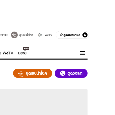
เข้าสู่ระบบสมาชิก
วจหวย
ขูดเลขนำโชค
WeTV
ve WeTV
นิยาย
รบรส
ความรู้รอบตัว
ขูดเลขนำโชค
ดูดวงสด
ฮาวทู
กูรู-รอบรู้