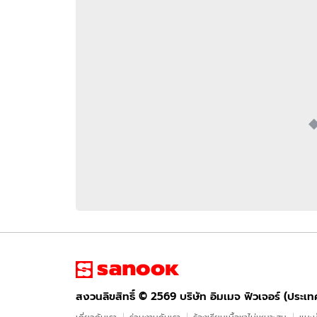
อัปเดตจีน
เช็กข่าวชัวร์
ติดตามสนุกโซเชี
ดาวน์โหลดสนุกแอปฟรี
สงวนลิขสิทธิ์ ©
2569
บริษัท อิมเมจ ฟิวเจอร์ (ประเทศไทย) จำกัด
สงวนลิขสิทธิ์ ©
2569
บริษัท อิมเมจ ฟิวเจอร์ (ประเ