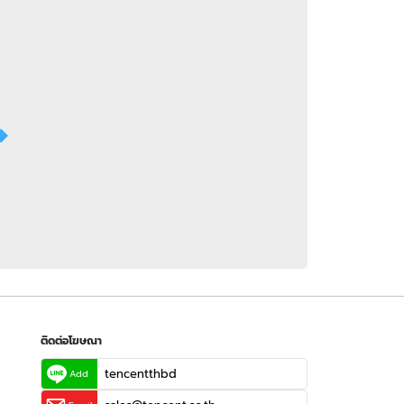
 WeTV
ติดต่อโฆษณา
tencentthbd
sales@tencent.co.th
รา
ร้องเรียนเนื้อหาไม่เหมาะสม
แนะนำติชม แจ้งปัญหาการใช้งาน
ติดต่อโฆษณา
tencentthbd
Add