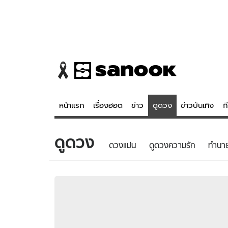
หน้าแรก
เรื่องฮอต
ข่าว
ดูดวง
ข่าวบันเทิง
ก
ดูดวง
ข่าว
ดูดวง - 
ดวงแม่น
ดูดวงความรัก
ทํานา
เรื่องฮอต
ดูดวง
ข่าว
หวยไทย
ข่าวบันเทิง
สถิติหวยไท
ข่าวกีฬา
หวยลาว
ข่าวเศรษฐกิจ