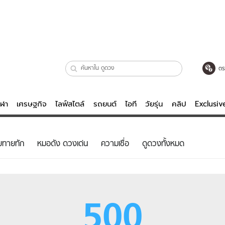
ตร
ีฬา
เศรษฐกิจ
ไลฟ์สไตล์
รถยนต์
ไอที
วัยรุ่น
คลิป
Exclusi
ตรวจหวย
ไลฟ์สไตล์
บันเทิงค
ยทายทัก
หมอดัง ดวงเด่น
ความเชื่อ
ดูดวงทั้งหมด
ผู้หญิง
หนัง-ละคร
ผู้ชาย
เพลง
ย
วัยรุ่น
เกมส์
500
ไอที
คลิป
รถยนต์
พอดแคสต์