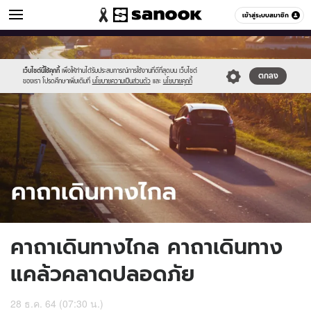
ดูดวง
เข้าสู่ระบบสมาชิก
หมวดอื่นๆ
//s.isanook.com/ho/0/ud/44/220981/sanook_thumbnail_1200x720(16.j
Sanook
//s.isanook.com/sr/0/images/logo-
600
60
new-
sanook.png
เว็บไซต์นี้ใช้คุกกี้
เพื่อให้ท่านได้รับประสบการณ์การใช้งานที่ดีที่สุดบน เว็บไซต์
ตกลง
ของเรา โปรดศึกษาเพิ่มเติมที่
นโยบายความเป็นส่วนตัว
และ
นโยบายคุกกี้
คาถาเดินทางไกล คาถาเดินทาง
แคล้วคลาดปลอดภัย
28 ธ.ค. 64 (07:30 น.)