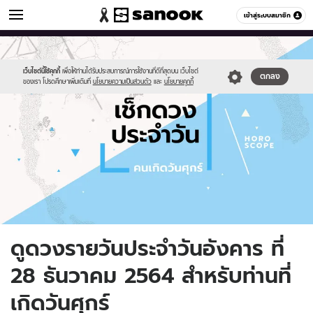
ดูดวง
เข้าสู่ระบบสมาชิก
หมวดอื่นๆ
//s.isanook.com/ho/0/ud/fxd/day/daily-
Sanook
//s.isanook.com/sr/0/images/logo-
600
60
horoscope-
new-
friday.jpg
sanook.png
เว็บไซต์นี้ใช้คุกกี้
เพื่อให้ท่านได้รับประสบการณ์การใช้งานที่ดีที่สุดบน เว็บไซต์
ตกลง
ของเรา โปรดศึกษาเพิ่มเติมที่
นโยบายความเป็นส่วนตัว
และ
นโยบายคุกกี้
ดูดวงรายวันประจำวันอังคาร ที่
28 ธันวาคม 2564 สำหรับท่านที่
เกิดวันศุกร์