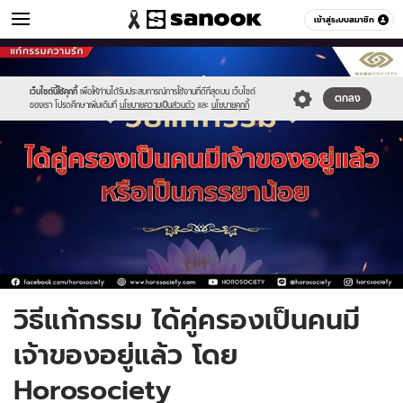
ดูดวง
เข้าสู่ระบบสมาชิก
หมวดอื่นๆ
//s.isanook.com/ho/0/ud/44/220145/newproject(95).jpg
Sanook
//s.isanook.com/sr/0/images/logo-
600
60
new-
sanook.png
เว็บไซต์นี้ใช้คุกกี้
เพื่อให้ท่านได้รับประสบการณ์การใช้งานที่ดีที่สุดบน เว็บไซต์
ตกลง
ของเรา โปรดศึกษาเพิ่มเติมที่
นโยบายความเป็นส่วนตัว
และ
นโยบายคุกกี้
วิธีแก้กรรม ได้คู่ครองเป็นคนมี
เจ้าของอยู่แล้ว โดย
Horosociety