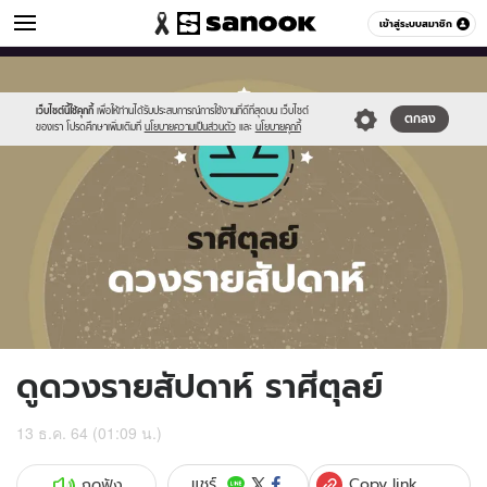
ดูดวง
เข้าสู่ระบบสมาชิก
หมวดอื่นๆ
//s.isanook.com/ho/0/ud/fxd/week/weekly-
Sanook
//s.isanook.com/sr/0/images/logo-
600
60
horoscope-
new-
libra_zodiac.jpg
sanook.png
เว็บไซต์นี้ใช้คุกกี้
เพื่อให้ท่านได้รับประสบการณ์การใช้งานที่ดีที่สุดบน เว็บไซต์
ตกลง
ของเรา โปรดศึกษาเพิ่มเติมที่
นโยบายความเป็นส่วนตัว
และ
นโยบายคุกกี้
ดูดวงรายสัปดาห์ ราศีตุลย์
13 ธ.ค. 64 (01:09 น.)
Copy link
แชร์
กดฟัง