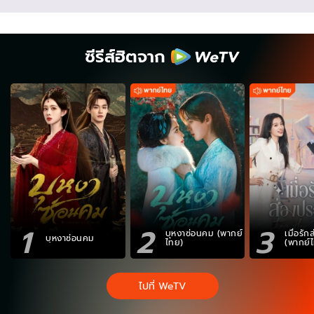
ซีรีส์ฮิตจาก
1
2
3
บุหงาซ่อนคม (พากย์
เมื่อรั
บุหงาซ่อนคม
ไทย)
(พากย์
ไปที่ WeTV