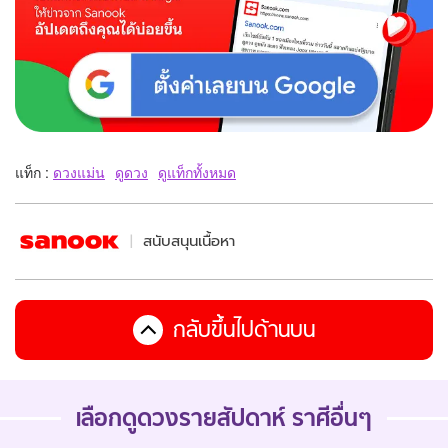
แท็ก :
ดวงแม่น
ดูดวง
ดูแท็กทั้งหมด
สนับสนุนเนื้อหา
กลับขึ้นไปด้านบน
เลือกดู
ดวงรายสัปดาห์
ราศีอื่นๆ