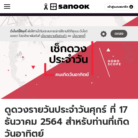
ดูดวง
เข้าสู่ระบบสมาชิก
หมวดอื่นๆ
//s.isanook.com/ho/0/ud/fxd/day/daily-
Sanook
//s.isanook.com/sr/0/images/logo-
600
60
horoscope-
new-
sunday.jpg
sanook.png
เว็บไซต์นี้ใช้คุกกี้
เพื่อให้ท่านได้รับประสบการณ์การใช้งานที่ดีที่สุดบน เว็บไซต์
ตกลง
ของเรา โปรดศึกษาเพิ่มเติมที่
นโยบายความเป็นส่วนตัว
และ
นโยบายคุกกี้
ดูดวงรายวันประจำวันศุกร์ ที่ 17
ธันวาคม 2564 สำหรับท่านที่เกิด
วันอาทิตย์