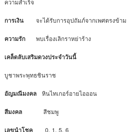
ความสำเร็จ
การเงิน
จะได้รับการอุปถัมภ์จากเพศตรงข้าม
ความรัก
พบเรื่องเลิกราหย่าร้าง
เคล็ดลับเสริม
ดวง
ประจำวันนี้
บูชาพระพุทธชินราช
อัญมณีมงคล
หินไทเกอร์อายไอออน
สีมงคล
สีชมพู
เลขนำโชค
0, 1, 5, 6