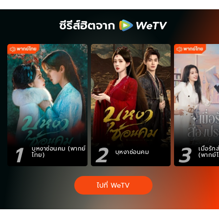
ซีรีส์ฮิตจาก
1
2
3
บุหงาซ่อนคม (พากย์
เมื่อรั
บุหงาซ่อนคม
ไทย)
(พากย์
ไปที่ WeTV