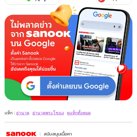
แท็ก :
ย่านาค
ย่านาคพระโขนง
ดูแท็กทั้งหมด
สนับสนุนเนื้อหา