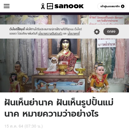
ดูดวง
เข้าสู่ระบบสมาชิก
หมวดอื่นๆ
//s.isanook.com/ho/0/ud/43/215885/sanook_thumbnail_1200x720(11.j
Sanook
//s.isanook.com/sr/0/images/logo-
600
60
new-
sanook.png
เว็บไซต์นี้ใช้คุกกี้
เพื่อให้ท่านได้รับประสบการณ์การใช้งานที่ดีที่สุดบน เว็บไซต์
ตกลง
ของเรา โปรดศึกษาเพิ่มเติมที่
นโยบายความเป็นส่วนตัว
และ
นโยบายคุกกี้
ฝันเห็นย่านาค ฝันเห็นรูปปั้นแม่
นาค หมายความว่าอย่างไร
15 ต.ค. 64 (07:30 น.)