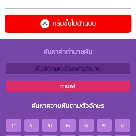
กลับขึ้นไปด้านบน
ค้นหาคำทำนายฝัน
ทำนาย!
ค้นหาความฝันตามตัวอักษร
ก
ข
ฃ
ค
ฅ
ฆ
ง