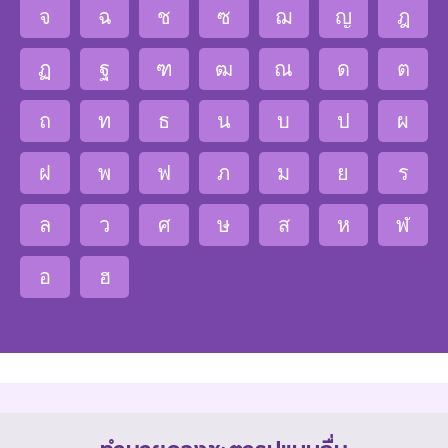
จ
ฉ
ช
ซ
ฌ
ญ
ฎ
ฏ
ฐ
ฑ
ฒ
ณ
ด
ต
ถ
ท
ธ
น
บ
ป
ผ
ฝ
พ
ฟ
ภ
ม
ย
ร
ล
ว
ศ
ษ
ส
ห
ฬ
อ
ฮ