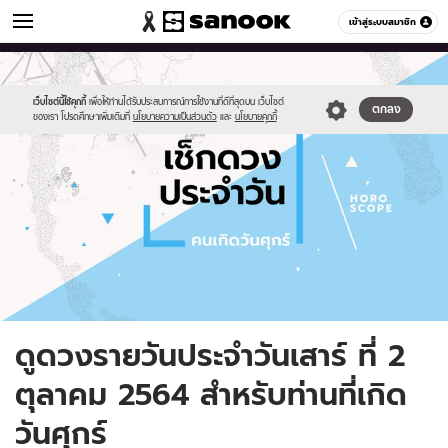
ดูดวง
เข้าสู่ระบบสมาชิก
หมวดอื่นๆ
//s.isanook.com/ho/0/ud/fxd/day/daily-
Sanook
//s.isanook.com/sr/0/images/logo-
600
60
horoscope-
new-
friday.jpg
sanook.png
เว็บไซต์นี้ใช้คุกกี้
เพื่อให้ท่านได้รับประสบการณ์การใช้งานที่ดีที่สุดบน เว็บไซต์
ตกลง
ของเรา โปรดศึกษาเพิ่มเติมที่
นโยบายความเป็นส่วนตัว
และ
นโยบายคุกกี้
ดูดวงรายวันประจำวันเสาร์ ที่ 2
ตุลาคม 2564 สำหรับท่านที่เกิด
วันศุกร์